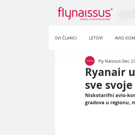
SVI ČLANCI
LETOVI
AVIO KOM
Fly Naissus
Dec 27
Ryanair 
sve svoje
Niskotarifni avio-ko
gradova u regionu, m