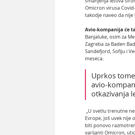
smanjenja letova širom
Omicron virusa Covid-1
takodje naveo da nije 
Avio-kompanija će tak
Banjaluke, osim za Me
Zagreba za Baden Bade
Sandefjord, Sofiju i V
meseca. 
Uprkos tome 
avio-kompani
otkazivanja l
 „U svetlu trenutne neizvesnosti u vezi sa varijantom Omicron i ograničenja putovanja unutar 
Evrope, još uvek nije 
biti ponovo razmotren
varijanti Omicron, utic