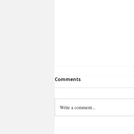
Comments
Write a comment...
U julu kroz aerodrom
Konstantin Veliki prošlo