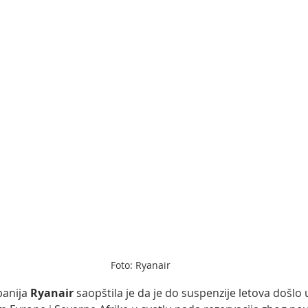
Foto: Ryanair
anija 
Ryanair
 saopštila je da je do suspenzije letova došlo