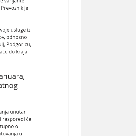
e varijante 
Prevoznik je 
svoje usluge iz 
kov, odnosno 
j, Podgoricu, 
aće do kraja 
anuara, 
atnog 
i rasporedi će 
stupno o 
utovanja u 