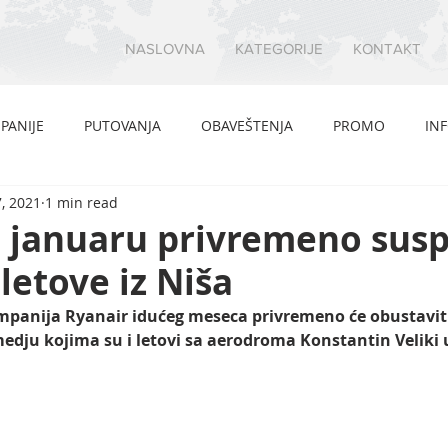
NASLOVNA
KATEGORIJE
KONTAKT
PANIJE
PUTOVANJA
OBAVEŠTENJA
PROMO
IN
, 2021
1 min read
u januaru privremeno sus
 letove iz Niša
mpanija Ryanair idućeg meseca privremeno će obustaviti č
edju kojima su i letovi sa aerodroma Konstantin Veliki 