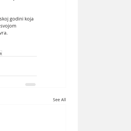
skoj godini koja 
 svojom 
ra. 
n
See All