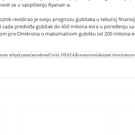
avodi se u saopštenju Ryanair-a. 
voznik revidirao je svoju prognozu gubitaka u tekućoj finansij
 i sada predviđa gubitak do 450 miliona evra u poređenju sa
m pre Omikrona o maksimalnom gubitku od 200 miliona ev
romi srbija
ryanair
aerodrom
Covid-19
IATA
Koronavirus
otkazani letovi
omicro