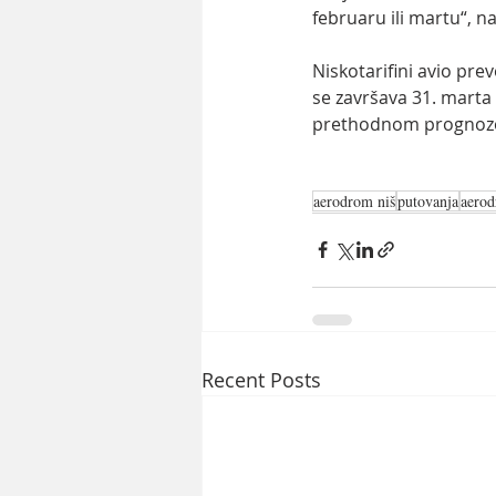
februaru ili martu“, n
Niskotarifini avio pre
se završava 31. marta
prethodnom prognozo
aerodrom niš
putovanja
aerod
Recent Posts