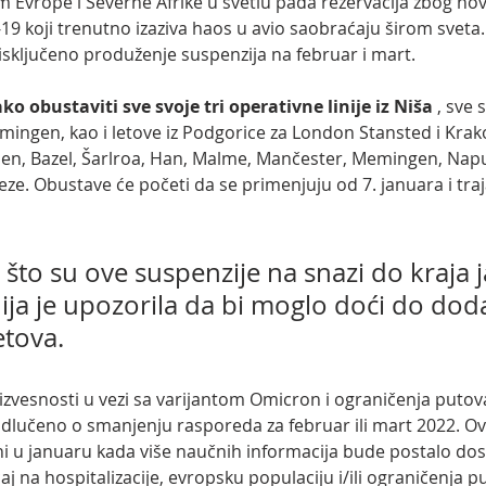
 Evrope i Severne Afrike u svetlu pada rezervacija zbog nov
9 koji trenutno izaziva haos u avio saobraćaju širom sveta. 
isključeno produženje suspenzija na februar i mart. 
o obustaviti sve svoje tri operativne linije iz Niša 
, sve 
mingen, kao i letove iz Podgorice za London Stansted i Kra
n, Bazel, Šarlroa, Han, Malme, Mančester, Memingen, Napul
eeze. Obustave će početi da se primenjuju od 7. januara i traj
što su ove suspenzije na snazi do kraja j
ja je upozorila da bi moglo doći do dod
etova.
odlučeno o smanjenju rasporeda za februar ili mart 2022. Ov
i u januaru kada više naučnih informacija bude postalo do
aj na hospitalizacije, evropsku populaciju i/ili ograničenja p