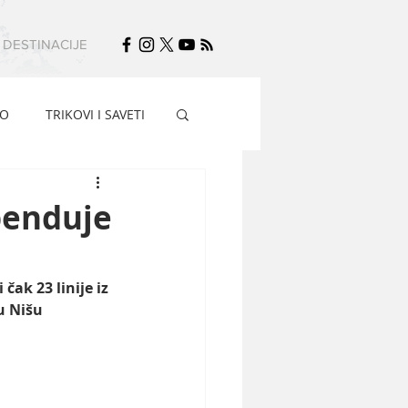
DESTINACIJE
FO
TRIKOVI I SAVETI
penduje
ak 23 linije iz 
u Nišu 