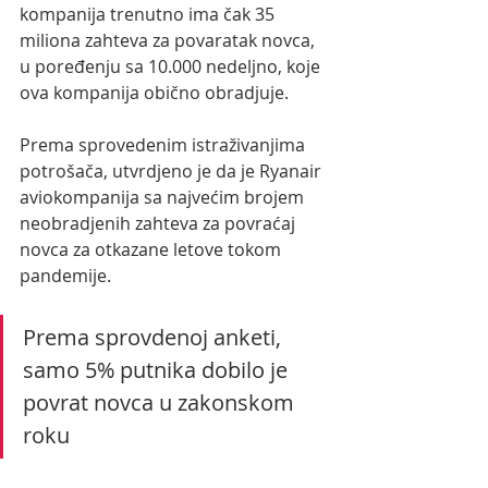
kompanija trenutno ima čak 35 
miliona zahteva za povaratak novca, 
u poređenju sa 10.000 nedeljno, koje 
ova kompanija obično obradjuje. 
Prema sprovedenim istraživanjima 
potrošača, utvrdjeno je da je Ryanair 
aviokompanija sa najvećim brojem 
neobradjenih zahteva za povraćaj 
novca za otkazane letove tokom 
pandemije.
Prema sprovdenoj anketi, 
samo 5% putnika dobilo je 
povrat novca u zakonskom 
roku