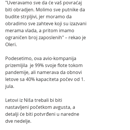
"Uveravamo sve da će vaš povraćaj 
biti obradjen. Molimo sve putnike da 
budite strpljivi, jer moramo da 
obradimo sve zahteve koji su izazvani 
merama vlada, a pritom imamo 
ograničen broj zaposlenih" – rekao je 
Oleri.
Podesetimo, ova avio-kompanija 
prizemljila  je 99% svoje flote tokom 
pandemije, ali namerava da obnovi 
letove sa 40% kapaciteta počev od 1. 
jula. 
Letovi iz Niša trebali bi biti 
nastavljeni početkom avgusta, a 
detalji će biti potvrđeni u naredne 
dve nedelje.