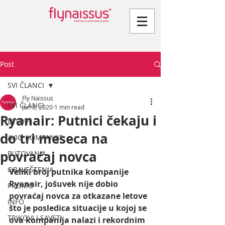
Post
SVI ČLANCI
Fly Naissus
SVI ČLANCI
Jun 8, 2020
1 min read
Ryanair: Putnici čekaju i
LETOVI
do tri meseca na
AVIO KOMPANIJE
povraćaj novca
PUTOVANJA
OBAVEŠTENJA
Veliki broj putnika kompanije 
Ryanair, jošuvek nije dobio 
PROMO
povraćaj novca za otkazane letove 
INFO
što je posledica situacije u kojoj se 
TRIKOVI I SAVETI
ova kompanija nalazi i rekordnim 