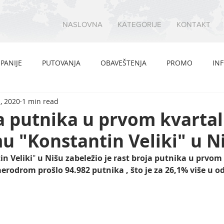
NASLOVNA
KATEGORIJE
KONTAKT
PANIJE
PUTOVANJA
OBAVEŠTENJA
PROMO
IN
, 2020
1 min read
a putnika u prvom kvarta
 "Konstantin Veliki" u N
n Veliki
" 
u Nišu zabeležio je rast broja putnika u prvom
erodrom prošlo 94.982 putnika , što je za 26,1% više u od