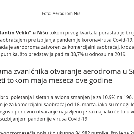
Foto: Aerodrom Niš
tantin Veliki" u Nišu
 tokom prvog kvartala porastao je bro
saobraćajem pre izbijanja pandemije koronavirusa Covid-19. 
da je aerdoroma zatvoren za komercijalni saobraćaj, kroz 
putnika, što predstavlja pad za 38,7% u odnosu na 2019. 
ma zvaničnika otvaranje aerodroma u Srb
eti tokom maja meseca ove godine 
oj poletanja i sletanja aviona smanjen je za 10,9% na 196.
je za komercijalni saobraćaj od 18. marta, iako su mnogi le
govo ponovno otvaranje najavljeno je za maj iako će to u ve
sa suzbijanjem pandemije virusa Covid-19.
og tromesečja oplsužio ukupno 94.982 putnika, što je za 