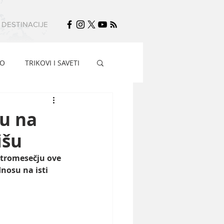
DESTINACIJE
FO
TRIKOVI I SAVETI
lu na
išu
 tromesečju ove 
nosu na isti 