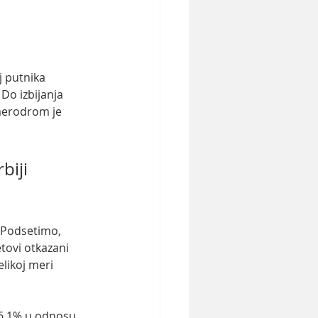
j putnika 
Do izbijanja 
aerodrom je 
iji 
 Podsetimo, 
tovi otkazani 
likoj meri 
26,1% u odnosu 