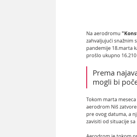
Na aerodromu
 "Kons
zahvaljujući snažnim 
pandemije 18.marta ka
prošlo ukupno 16.210 
Prema najava
mogli bi poč
Tokom marta meseca br
aerodrom Niš zatvoren 
pre ovog datuma, a nje
zavisiti od situacije 
Aerodrom je tokom prv