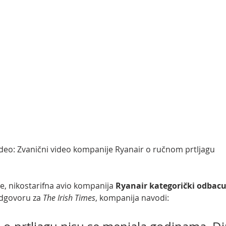
deo: Zvanični video kompanije Ryanair o ručnom prtljagu
e, nikostarifna avio kompanija 
Ryanair kategorički odbacu
dgovoru za 
The Irish Times
, kompanija navodi: