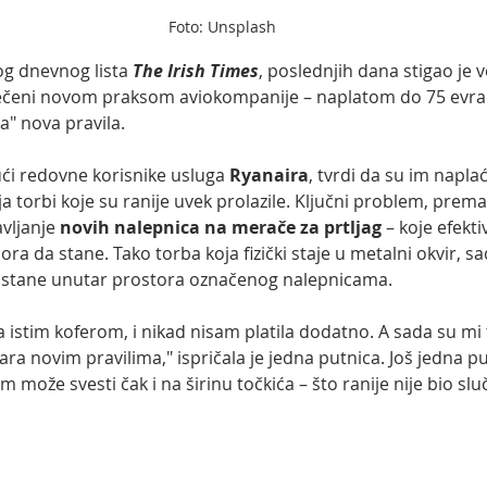
Foto: Unsplash
g dnevnog lista
The Irish Times
, poslednjih dana stigao je ve
tečeni novom praksom aviokompanije – naplatom do 75 evra za
a" nova pravila.
ući redovne korisnike usluga 
Ryanaira
, tvrdi da su im napla
a torbi koje su ranije uvek prolazile. Ključni problem, prema
vljanje 
novih nalepnica na merače za prtljag
 – koje efekt
ora da stane. Tako torba koja fizički staje u metalni okvir, 
 stane unutar prostora označenog nalepnicama.
stim koferom, i nikad nisam platila dodatno. A sada su mi tr
a novim pravilima," ispričala je jedna putnica. Još jedna pu
 može svesti čak i na širinu točkića – što ranije nije bio sluč