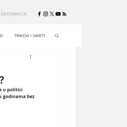
DESTINACIJE
FO
TRIKOVI I SAVETI
?
u politici 
 su godinama bez 