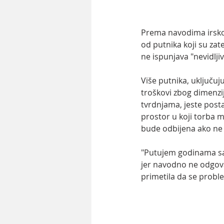
Prema navodima irsko
od putnika koji su za
ne ispunjava "nevidljiv
Više putnika, uključuj
troškovi zbog dimenzij
tvrdnjama, jeste posta
prostor u koji torba m
bude odbijena ako ne
"Putujem godinama sa i
jer navodno ne odgovar
primetila da se problem