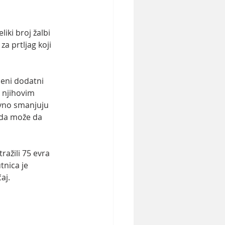
liki broj žalbi 
 prtljag koji 
ćeni dodatni 
 njihovim 
ivno smanjuju 
sada može da 
ažili 75 evra 
tnica je 
aj.