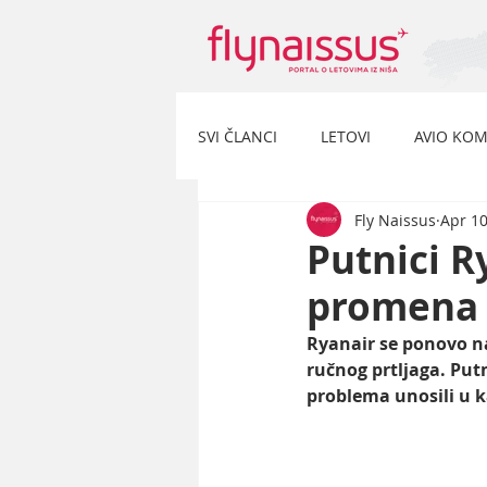
SVI ČLANCI
LETOVI
AVIO KOM
Fly Naissus
Apr 10
Putnici R
promena 
Ryanair se ponovo na
ručnog prtljaga. Putn
problema unosili u 