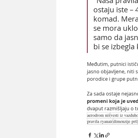
"Naša pravil
ostaju iste –
komad. Merači
se mora uklop
samo da jasn
bi se izbegla 
Međutim, putnici isti
jasno objavljene, nit
porodice i grupe putn
Za sada ostaje nejasn
promeni koja je uve
dvaput razmišljaju o 
aerodrom niš
vesti iz vazduh
pravila ryanair
dimenzije prtl