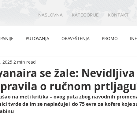
NASLOVNA
KATEGORIJE
KONTAKT
PANIJE
PUTOVANJA
OBAVEŠTENJA
PROMO
IN
, 2025
2 min read
yanaira se žale: Nevidljiva
pravila o ručnom prtljagu
šao na meti kritika – ovog puta zbog navodnih promena 
ici tvrde da im se naplaćuje i do 75 evra za kofere koje
kabinu