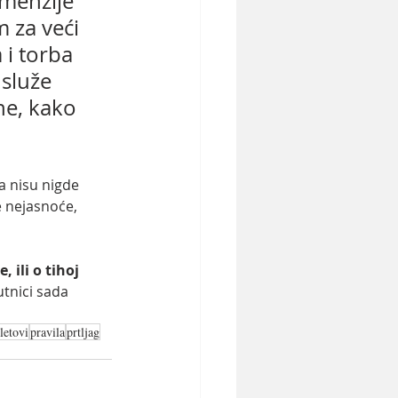
menzije 
m za veći 
 i torba 
služe 
ne, kako 
 nisu nigde 
 nejasnoće, 
 ili o tihoj 
utnici sada 
 letovi
pravila
prtljag