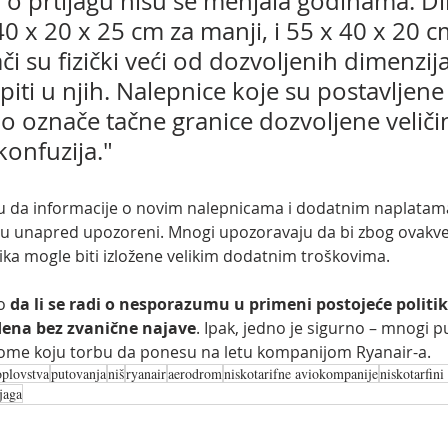
a o prtljagu nisu se menjala godinama. Di
 40 x 20 x 25 cm za manji, i 55 x 40 x 20 c
 su fizički veći od dozvoljenih dimenzija
iti u njih. Nalepnice koje su postavljene 
o označe tačne granice dozvoljene veliči
konfuzija."
ču da informacije o novim nalepnicama i dodatnim naplatama
i su unapred upozoreni. Mnogi upozoravaju da bi zbog ovakve
ika mogle biti izložene velikim dodatnim troškovima.
o 
da li se radi o nesporazumu u primeni postojeće politike,
dena bez zvanične najave
. Ipak, jedno je sigurno – mnogi p
tome koju torbu da ponesu na letu kompanijom Ryanair-a.
oplovstva
putovanja
niš
ryanair
aerodrom
niskotarifne aviokompanije
niskotarfini
jaga