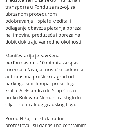
sredstva samo za sektor  turizma i 
transporta u Fondu za razvoj, sa 
ubrzanom procedurom  
odobravanja i isplate kredita, i 
odlaganje obaveza plaćanja poreza 
na  imovinu preduzeća i poreza na 
dobit dok traju vanredne okolnosti.
Manifestacija je završena 
performasom - 10 minuta za spas 
turizma u Nišu, a turistički radnici su  
autobusima prošli kroz grad od 
parkinga kod Tempa, preko Trga 
kralja  Aleksandra do Stop šopa i 
preko Bulevara Nemanjića stigli do 
cilja –  centralnog gradskog trga.
Pored Niša, turistički radnici 
protestovali su danas i na centralnim 