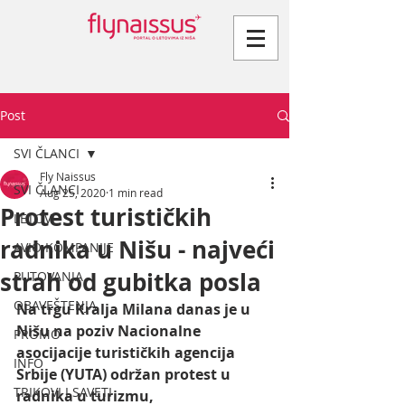
Post
SVI ČLANCI
Fly Naissus
SVI ČLANCI
Aug 25, 2020
1 min read
Protest turističkih
LETOVI
radnika u Nišu - najveći
AVIO KOMPANIJE
strah od gubitka posla
PUTOVANJA
OBAVEŠTENJA
Na trgu Kralja Milana danas je u 
Nišu na poziv Nacionalne 
PROMO
asocijacije turističkih agencija 
INFO
Srbije (YUTA) održan protest u 
TRIKOVI I SAVETI
radnika u turizmu,