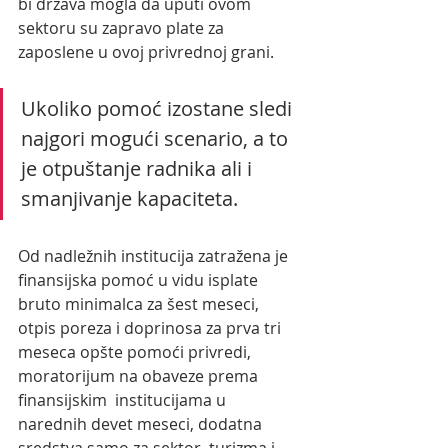
bi drzava mogla da uputi ovom 
sektoru su zapravo plate za 
zaposlene u ovoj privrednoj grani.
Ukoliko pomoć izostane sledi 
najgori mogući scenario, a to 
je otpuštanje radnika ali i 
smanjivanje kapaciteta. 
Od nadležnih institucija zatražena je 
finansijska pomoć u vidu isplate  
bruto minimalca za šest meseci, 
otpis poreza i doprinosa za prva tri  
meseca opšte pomoći privredi, 
moratorijum na obaveze prema 
finansijskim  institucijama u 
narednih devet meseci, dodatna 