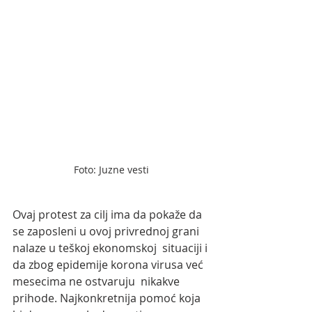
Foto: Juzne vesti
Ovaj protest za cilj ima da pokaže da 
se zaposleni u ovoj privrednoj grani 
nalaze u teškoj ekonomskoj  situaciji i 
da zbog epidemije korona virusa već 
mesecima ne ostvaruju  nikakve 
prihode. Najkonkretnija pomoć koja 