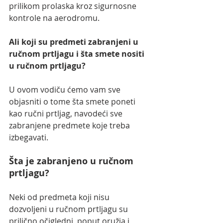
prilikom prolaska kroz sigurnosne 
kontrole na aerodromu.
Ali koji su predmeti zabranjeni u 
ručnom prtljagu i šta smete nositi 
u ručnom prtljagu?
U ovom vodiču ćemo vam sve 
objasniti o tome šta smete poneti 
kao ručni prtljag, navodeći sve 
zabranjene predmete koje treba 
izbegavati.
Šta je zabranjeno u ručnom 
prtljagu?
Neki od predmeta koji nisu 
dozvoljeni u ručnom prtljagu su  
prilično očigledni, poput oružja i 