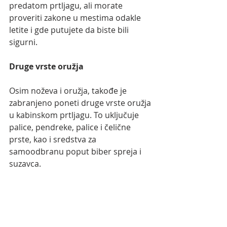
predatom prtljagu, ali morate 
proveriti zakone u mestima odakle 
letite i gde putujete da biste bili 
sigurni.
Druge vrste oružja
Osim noževa i oružja, takođe je 
zabranjeno poneti druge vrste oružja 
u kabinskom prtljagu. To uključuje 
palice, pendreke, palice i čelične 
prste, kao i sredstva za 
samoodbranu poput biber spreja i 
suzavca.