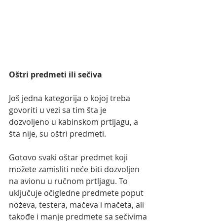
Oštri predmeti ili sečiva
Još jedna kategorija o kojoj treba 
govoriti u vezi sa tim šta je 
dozvoljeno u kabinskom prtljagu, a 
šta nije, su oštri predmeti.
Gotovo svaki oštar predmet koji 
možete zamisliti neće biti dozvoljen 
na avionu u ručnom prtljagu. To 
uključuje očigledne predmete poput 
noževa, testera, mačeva i mačeta, ali 
takođe i manje predmete sa sečivima 