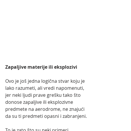
Zapaljive materije ili eksplozivi
Ovo je još jedna logična stvar koju je 
lako razumeti, ali vredi napomenuti, 
jer neki ljudi prave grešku tako što 
donose zapaljive ili eksplozivne 
predmete na aerodrome, ne znajući 
da su ti predmeti opasni i zabranjeni.
To je zato što su neki primeri 