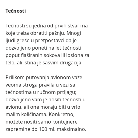
Tečnosti
Tečnosti su jedna od prvih stvari na 
koje treba obratiti pažnju. Mnogi 
ljudi greše u pretpostavci da je 
dozvoljeno poneti na let tečnosti 
poput flaširanih sokova ili losiona za 
telo, ali istina je sasvim drugačija.
Prilikom putovanja avionom važe 
veoma stroga pravila u vezi sa 
tečnostima u ručnom prtljagu; 
dozvoljeno vam je nositi tečnosti u 
avionu, ali one moraju biti u vrlo 
malim količinama. Konkretno, 
možete nositi samo kontejnere 
zapremine do 100 ml. maksimalno.