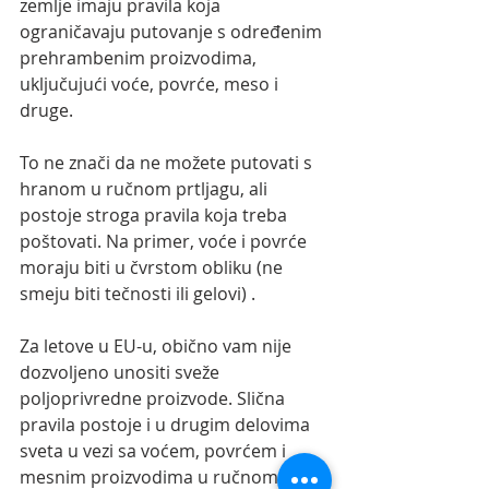
zemlje imaju pravila koja 
ograničavaju putovanje s određenim 
prehrambenim proizvodima, 
uključujući voće, povrće, meso i 
druge.
To ne znači da ne možete putovati s 
hranom u ručnom prtljagu, ali 
postoje stroga pravila koja treba 
poštovati. Na primer, voće i povrće 
moraju biti u čvrstom obliku (ne 
smeju biti tečnosti ili gelovi) .
Za letove u EU-u, obično vam nije 
dozvoljeno unositi sveže 
poljoprivredne proizvode. Slična 
pravila postoje i u drugim delovima 
sveta u vezi sa voćem, povrćem i 
mesnim proizvodima u ručnom 