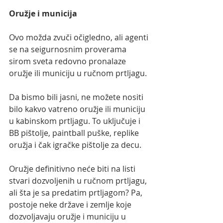
Oružje i municija
Ovo možda zvuči očigledno, ali agenti 
se na seigurnosnim proverama 
sirom sveta redovno pronalaze 
oružje ili municiju u ručnom prtljagu.
Da bismo bili jasni, ne možete nositi 
bilo kakvo vatreno oružje ili municiju 
u kabinskom prtljagu. To uključuje i 
BB pištolje, paintball puške, replike 
oružja i čak igračke pištolje za decu.
Oružje definitivno neće biti na listi 
stvari dozvoljenih u ručnom prtljagu, 
ali šta je sa predatim prtljagom? Pa, 
postoje neke države i zemlje koje 
dozvoljavaju oružje i municiju u 