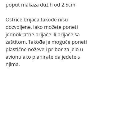
poput makaza dužih od 2.5cm.
Oštrice brijača takođe nisu 
dozvoljene, iako možete poneti 
jednokratne brijače ili brijače sa 
zaštitom. Takođe je moguće poneti 
plastične noževe i pribor za jelo u 
avionu ako planirate da jedete s 
njima.