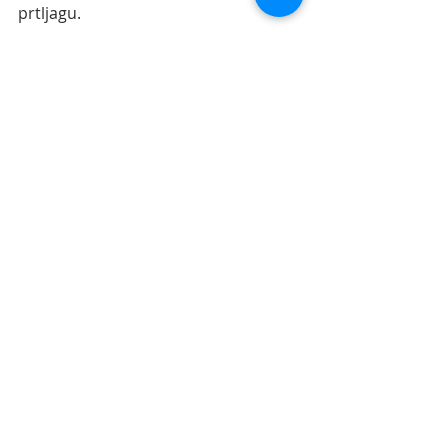
prtljagu.
Razlog za sve to je što prehrambeni 
proizvodi mogu širiti štetočine i 
bolesti, a postoji rizik od ozbiljnih 
poljoprivrednih posledica ako se 
određena štetočina ili bolest 
prenese iz jedne zemlje u drugu.