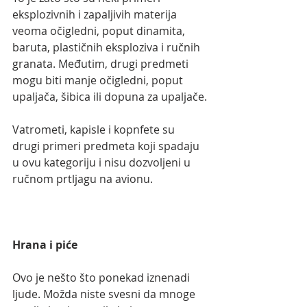
eksplozivnih i zapaljivih materija 
veoma očigledni, poput dinamita, 
baruta, plastičnih eksploziva i ručnih 
granata. Međutim, drugi predmeti 
mogu biti manje očigledni, poput 
upaljača, šibica ili dopuna za upaljače.
Vatrometi, kapisle i kopnfete su 
drugi primeri predmeta koji spadaju 
u ovu kategoriju i nisu dozvoljeni u 
ručnom prtljagu na avionu.
Hrana i piće
Ovo je nešto što ponekad iznenadi 
ljude. Možda niste svesni da mnoge 