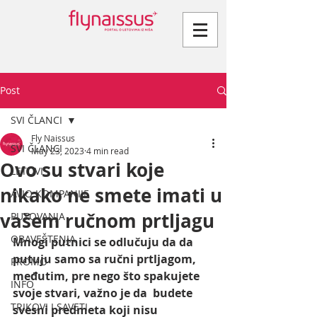
Post
SVI ČLANCI
Fly Naissus
SVI ČLANCI
May 23, 2023
4 min read
Ovo su stvari koje
LETOVI
nikako ne smete imati u
AVIO KOMPANIJE
vašem ručnom prtljagu
PUTOVANJA
OBAVEŠTENJA
Mnogi putnici se odlučuju da da 
putuju samo sa ručni prtljagom,  
PROMO
međutim, pre nego što spakujete 
INFO
svoje stvari, važno je da  budete 
TRIKOVI I SAVETI
svesni predmeta koji nisu 