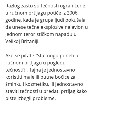
Razlog zašto su tečnosti ograničene 
u ručnom prtljagu potiče iz 2006. 
godine, kada je grupa ljudi pokušala 
da unese tečne eksplozive na avion u 
jednom terorističkom napadu u 
Velikoj Britaniji.
Ako se pitate "Šta mogu poneti u 
ručnom prtljagu u pogledu 
tečnosti?", tajna je jednostavno 
koristiti male ili putne bočice za 
šminku i kozmetiku, ili jednostavno 
staviti tečnosti u predati prtljag kako 
biste izbegli probleme.