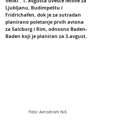
Veliki
”, 
1. avgusta uvešće letove za 
Ljubljanu, Budimpeštu i 
Fridrichafen, dok je za sutradan 
planirano poletanje prvih aviona 
za Salcburg i Rim, odnosno Baden-
Baden koji je planiran za 3.avgust.
Foto: Aerodrom Niš