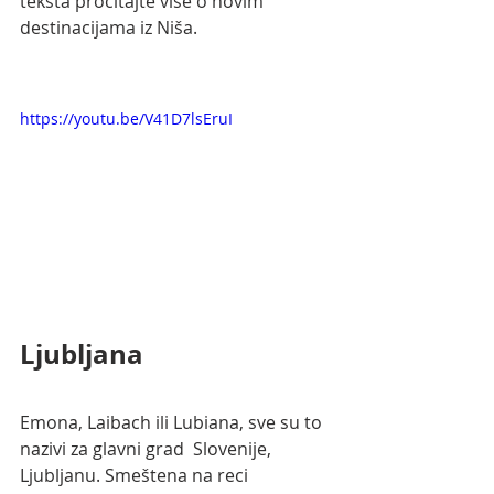
teksta pročitajte više o novim 
destinacijama iz Niša. 
https://youtu.be/V41D7lsEruI
Ljubljana
Emona, Laibach ili Lubiana, sve su to 
nazivi za glavni grad  Slovenije, 
Ljubljanu. Smeštena na reci 