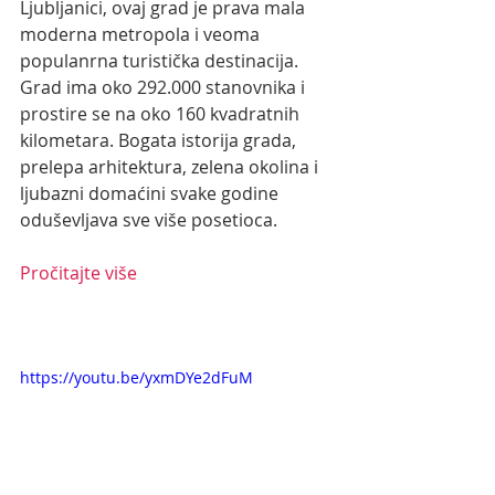
Ljubljanici, ovaj grad je prava mala 
moderna metropola i veoma 
populanrna turistička destinacija.
Grad ima oko 292.000 stanovnika i 
prostire se na oko 160 kvadratnih  
kilometara. Bogata istorija grada, 
prelepa arhitektura, zelena okolina i  
ljubazni domaćini svake godine 
oduševljava sve više posetioca.  
Pročitajte više
https://youtu.be/yxmDYe2dFuM