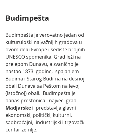
Budimpešta
Budimpešta je verovatno jedan od 
kulturuloški najvažnijih gradova u  
ovom delu Evrope i sedište brojnih 
UNESCO spomenika. Grad leži na 
prelepom Dunavu, a zvanično je 
nastao 1873. godine,  spajanjem 
Budima i Starog Budima na desnoj 
obali Dunava sa Peštom na levoj 
(istočnoj) obali.  Budimpešta je 
danas prestonica i najveći grad
Madjarske
 i  predstavlja glavni 
ekonomski, politički, kulturni, 
saobraćajni,  industrijski i trgovački 
centar zemlje.