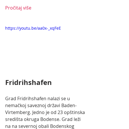
Pročitaj više
https://youtu.be/aa0x-_xqFeE
Fridrihshafen
Grad Fridrihshafen nalazi se u 
nemačkoj saveznoj državi Baden-
Virtemberg. Jedno je od 23 opštinska 
središta okruga Bodense. Grad leži 
na na severnoj obali Bodenskog 