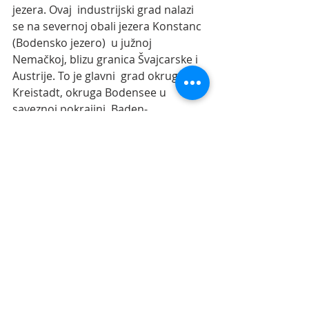
jezera. Ovaj  industrijski grad nalazi 
se na severnoj obali jezera Konstanc 
(Bodensko jezero)  u južnoj 
Nemačkoj, blizu granica Švajcarske i 
Austrije. To je glavni  grad okruga 
Kreistadt, okruga Bodensee u 
saveznoj pokrajini  Baden-
Virtemberg. Grad ima oko 58.000 
stanovnika   
Pročitaj više