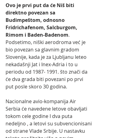
Ovo je prvi put da će Niš biti 
direktno povezan sa 
Budimpeštom, odnosno 
Fridrichafenom, Salcburgom, 
Rimom i Baden-Badenom
. 
Podsetimo, niški aerodroma već je 
bio povezan sa glavnim gradom 
Slovenije, kada je za Ljubljanu leteo 
nekadašnji Jat i Inex-Adria i to u 
periodu od 1987- 1991. što znači da 
će dva grada biti povezani po prvi 
put posle skoro 30 godina.
Nacionalne avio-kompanija Air 
Serbia će navedene letove obavljati 
tokom cele godine I dva puta 
nedeljno , a letovi su subvencionisani 
od strane Vlade Srbije. U nastavku 