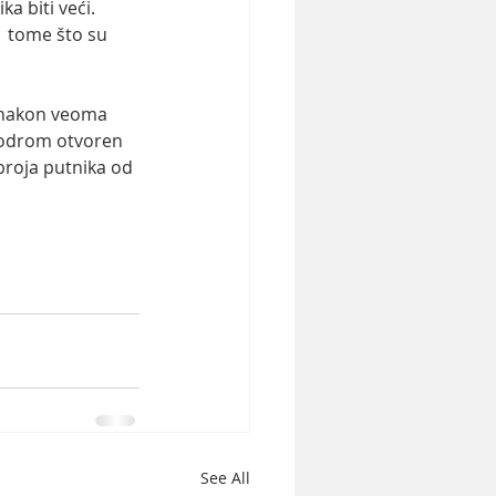
a biti veći.
  tome što su 
 nakon veoma 
erodrom otvoren 
roja putnika od 
See All