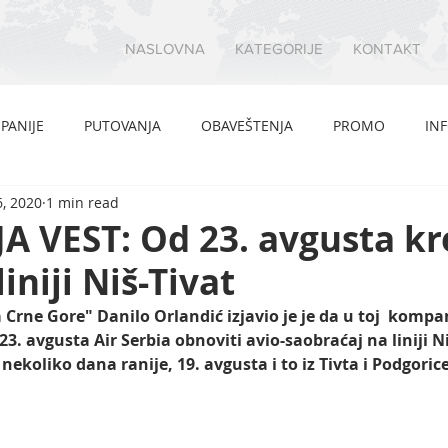
NASLOVNA
KATEGORIJE
KONTAKT
PANIJE
PUTOVANJA
OBAVEŠTENJA
PROMO
IN
, 2020
1 min read
A VEST: Od 23. avgusta kr
liniji Niš-Tivat
Crne Gore" Danilo Orlandić izjavio je je da u toj  kompan
23. avgusta Air Serbia obnoviti avio-saobraćaj na liniji Ni
ekoliko dana ranije, 19. avgusta i to iz Tivta i Podgorice