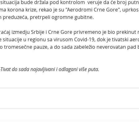
ituacija bude držala pod kontrolom  veruje da će broj putnik
ma korona krize, rekao je su "Aerodromi Crne Gore", uprkos
h preduzeća, pretrpeli ogromne gubitne.
aćaj izmedju Srbije i Crne Gore privremeno je bio prekinut
 situacije u regionu sa virusom Covid-19, dok je tivatski a
vo tromesečne pauze, a do sada zabeležio neverovatan pad b
iš-Tivat do sada najavljivani i odlagani više puta.