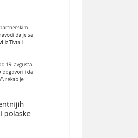
 partnerskim 
avodi da je sa 
vi 
iz Tivta i 
od 19. avgusta 
o dogovorili da 
", rekao je 
ntnijih 
i polaske 