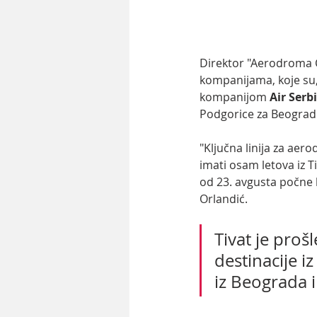
Direktor "Aerodroma C
kompanijama, koje su,
kompanijom 
Air Serb
Podgorice za Beograd k
"Ključna linija za aer
imati osam letova iz Ti
od 23. avgusta počne l
Orlandić.
Tivat je proš
destinacije i
iz Beograda i