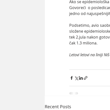
Ako se epidemiološka s
Govoreći  o posledica
jedno od najuspešniji
Podsetimo, avio saobr
složene epidemioloske
tek 2.jula nakon goto
čak 1.3 miliona.
Letovi letovi na liniji N
Recent Posts