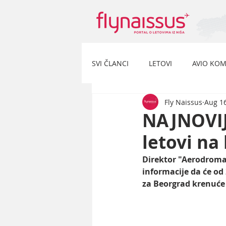
SVI ČLANCI
LETOVI
AVIO KOM
Fly Naissus
Aug 16
NAJNOVIJ
letovi na 
Direktor "Aerodroma 
informacije da će od 
za Beorgrad krenuće n