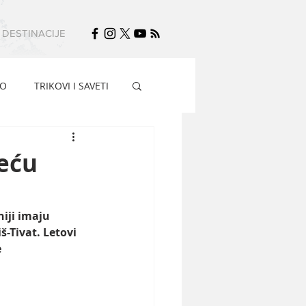
DESTINACIJE
FO
TRIKOVI I SAVETI
eću
iji imaju 
š-Tivat. Letovi 
 