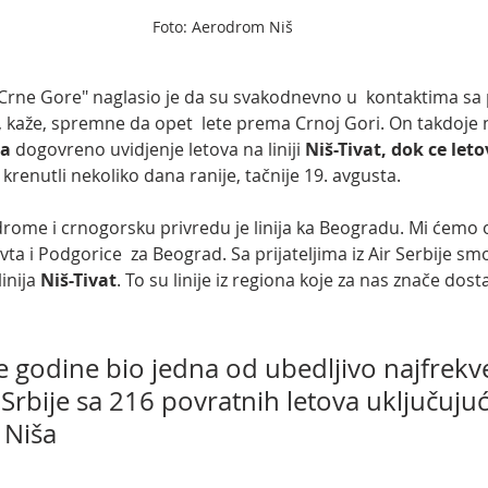
Foto: Aerodrom Niš
rne Gore" naglasio je da su svakodnevno u  kontaktima sa
 kaže, spremne da opet  lete prema Crnoj Gori. On takdoje n
ia
 dogovreno uvidjenje letova na liniji 
Niš-Tivat, dok ce leto
renutli nekoliko dana ranije, tačnije 19. avgusta.
odrome i crnogorsku privredu je linija ka Beogradu. Mi ćemo 
vta i Podgorice  za Beograd. Sa prijateljima iz Air Serbije sm
inija 
Niš-Tivat
. To su linije iz regiona koje za nas znače dosta
le godine bio jedna od ubedljivo najfrekve
z Srbije sa 216 povratnih letova uključujuć
 Niša 