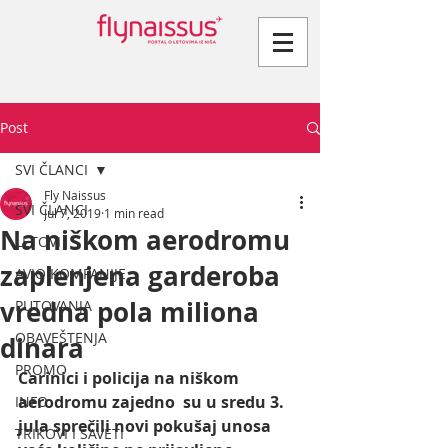
Post
SVI ČLANCI
Fly Naissus
SVI ČLANCI
Jul 7, 2019
1 min read
Na niškom aerodromu
LETOVI
zaplenjena garderoba
AVIO KOMPANIJE
vredna pola miliona
PUTOVANJA
OBAVEŠTENJA
dinara
PROMO
Carinici i policija na niškom 
aerodromu zajedno  su u sredu 3. 
INFO
jula sprečili novi pokušaj unosa 
TRIKOVI I SAVETI