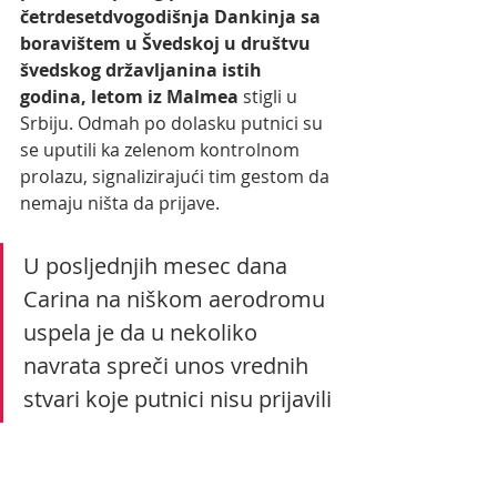
četrdesetdvogodišnja Dankinja sa 
boravištem u Švedskoj u društvu 
švedskog državljanina istih 
godina, letom iz Malmea
 stigli u 
Srbiju. Odmah po dolasku putnici su 
se uputili ka zelenom kontrolnom 
prolazu, signalizirajući tim gestom da 
nemaju ništa da prijave.
U posljednjih mesec dana 
Carina na niškom aerodromu 
uspela je da u nekoliko 
navrata spreči unos vrednih 
stvari koje putnici nisu prijavili