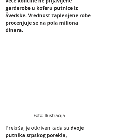
veće količine ne prijavljene 
garderobe u koferu putnice iz 
Švedske. Vrednost zaplenjene robe 
procenjuje se na pola miliona 
dinara.
Foto: Ilustracija
Prekršaj je otkriven kada su 
dvoje 
putnika srpskog porekla, 