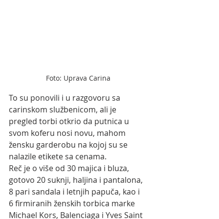
Foto: Uprava Carina
To su ponovili i u razgovoru sa 
carinskom službenicom, ali je 
pregled torbi otkrio da putnica u 
svom koferu nosi novu, mahom 
žensku garderobu na kojoj su se 
nalazile etikete sa cenama.
Reč je o više od 30 majica i bluza, 
gotovo 20 suknji, haljina i pantalona, 
8 pari sandala i letnjih papuča, kao i 
6 firmiranih ženskih torbica marke 
Michael Kors, Balenciaga i Yves Saint 