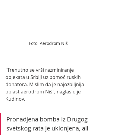
Foto: Aerodrom Niš
"Trenutno se vrši razminiranje 
objekata u Srbiji uz pomoć ruskih 
donatora. Mislim da je najozbiljnija 
oblast aerodrom Niš", naglasio je 
Kudinov.  
Pronadjena bomba iz Drugog 
svetskog rata je uklonjena, ali 