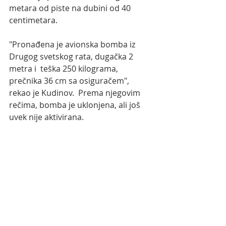
metara od piste na dubini od 40 
centimetara. 
"Pronađena je avionska bomba iz 
Drugog svetskog rata, dugačka 2 
metra i  teška 250 kilograma, 
prečnika 36 cm sa osiguračem", 
rekao je Kudinov.  Prema njegovim 
rečima, bomba je uklonjena, ali još 
uvek nije aktivirana.                                  