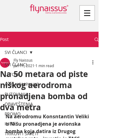
Post
SVI ČLANCI
Fly Naissus
SVI ČLANCI
Jun 11, 2021
1 min read
Na 50 metara od piste
LETOVI
niškog aerodroma
AVIO KOMPANIJE
pronadjena bomba od
PUTOVANJA
OBAVEŠTENJA
dva metra
PROMO
Na aerodromu Konsntantin Veliki 
u Nišu pronadjena je avionska 
INFO
bomba koja datira iz Drugog 
TRIKOVI I SAVETI