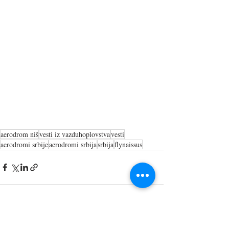
aerodrom niš
vesti iz vazduhoplovstva
vesti
aerodromi srbije
aerodromi srbija
srbija
flynaissus
Recent Posts
See All