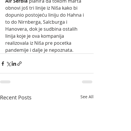
Air Serbia 
planira da tokom marta 
obnovi još tri linije iz Niša kako bi 
dopunio postojeću liniju do Hahna i 
to do Nirnberga, Salcburga i 
Hanovera, dok je sudbina ostalih 
linija koje je ova kompanija 
realizovala iz Niša pre pocetka 
pandemije i dalje je nepoznata.
Recent Posts
See All