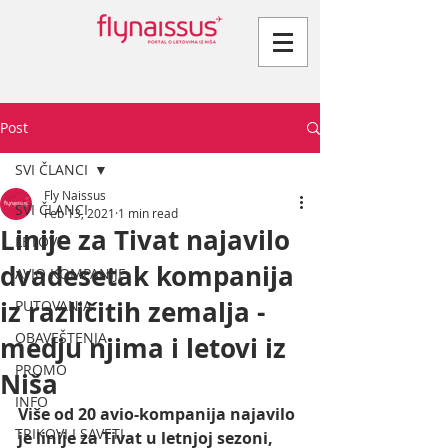
Post
SVI ČLANCI
Fly Naissus
SVI ČLANCI
Feb 13, 2021
1 min read
Linije za Tivat najavilo
LETOVI
dvadesetak kompanija
AVIO KOMPANIJE
iz različitih zemalja -
PUTOVANJA
OBAVEŠTENJA
medju njima i letovi iz
PROMO
Niša
INFO
Više od 20 avio-kompanija najavilo 
TRIKOVI I SAVETI
je linije za Tivat u letnjoj sezoni, 