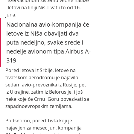
rezervacionom sistemu već se nalaze 
i letovi na liniji Niš-Tivat i to od 16. 
juna.
Nacionalna avio-kompanija će 
letove iz Niša obavljati dva 
puta nedeljno, svake srede i 
nedelje avionom tipa Airbus A-
319 
Pored letova iz Srbije, letove na 
tivatskom aerodromu je najavilo 
sedam avio-prevoznika iz Rusije, pet 
iz Ukrajine, zatim iz Belorusije, i još 
neke koje će Crnu  Goru povezivati sa 
zapadnoevropskim zemljama.
Podsetimo, pored Tivta koji je 
najavljen za mesec jun, kompanija 