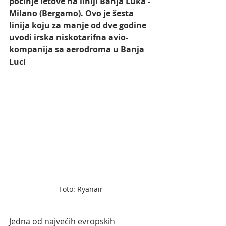
počinje letove na liniji Banja Luka - 
Milano (Bergamo). Ovo je šesta 
linija koju za manje od dve godine 
uvodi irska niskotarifna avio-
kompanija sa aerodroma u Banja 
Luci
Foto: Ryanair
Jedna od najvećih evropskih 