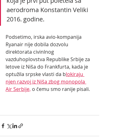
koja je prvi put poletela sa 
aerodroma Konstantin Veliki 
2016. godine.
Podsetimo, irska avio-kompanija 
Ryanair nije dobila dozvolu 
direktorata civinlnog 
vazduhoplovstva Republike Srbije za 
letove iz Niša do Frankfurta, kada je 
optužila srpske vlasti da b
lokiraju 
njen razvoj iz Niša zbog monopola 
Air Serbije,
 o čemu smo ranije pisali.