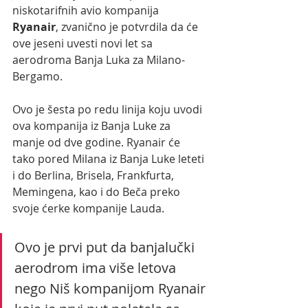
niskotarifnih avio kompanija 
Ryanair
, zvanično je potvrdila da će 
ove jeseni uvesti novi let sa 
aerodroma Banja Luka za Milano-
Bergamo.
Ovo je šesta po redu linija koju uvodi 
ova kompanija iz Banja Luke za 
manje od dve godine. Ryanair će 
tako pored Milana iz Banja Luke leteti 
i do Berlina, Brisela, Frankfurta, 
Memingena, kao i do Beča preko 
svoje ćerke kompanije Lauda.
Ovo je prvi put da banjalučki 
aerodrom ima više letova 
nego Niš kompanijom Ryanair 