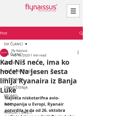
Post
SVI ČLANCI
Fly Naissus
SVI ČLANCI
Feb 16, 2020
1 min read
Kad Niš neće, ima ko
LETOVI
hoće! Na jesen šesta
AVIO KOMPANIJE
linija Ryanaira iz Banja
PUTOVANJA
OBAVEŠTENJA
Luke
PROMO
Najveća niskotarifna avio-
kompanija u Evropi, Ryanair 
INFO
potvrdila je da od 26. oktobra 
TRIKOVI I SAVETI