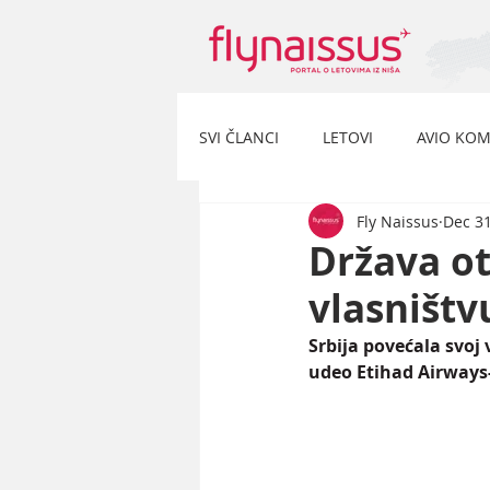
SVI ČLANCI
LETOVI
AVIO KOM
Fly Naissus
Dec 31
Država ot
vlasništ
Srbija povećala svoj
udeo Etihad Airways