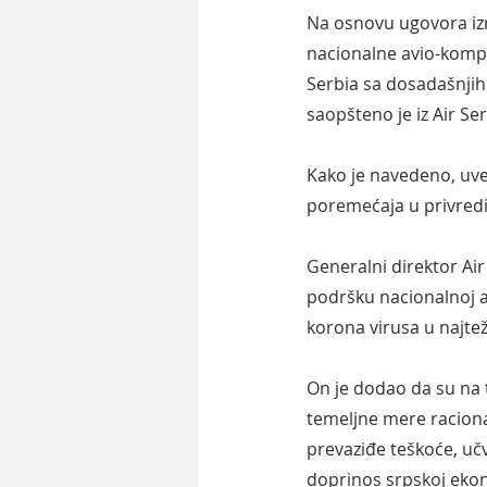
Na osnovu ugovora izme
nacionalne avio-kompan
Serbia sa dosadašnjih
saopšteno je iz Air Ser
Kako je navedeno, uveć
poremećaja u privred
Generalni direktor Air
podršku nacionalnoj 
korona virusa u najtež
On je dodao da su na 
temeljne mere racional
prevaziđe teškoće, učvr
doprinos srpskoj ekon