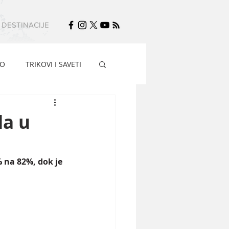
DESTINACIJE
FO
TRIKOVI I SAVETI
da u
 na 82%, dok je 