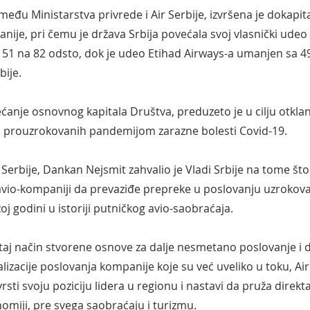
đu Ministarstva privrede i Air Serbije, izvršena je dokapita
ije, pri čemu je država Srbija povećala svoj vlasnički udeo 
 51 na 82 odsto, dok je udeo Etihad Airways-a umanjen sa 49
bije.
anje osnovnog kapitala Društva, preduzeto je u cilju otklan
i prouzrokovanih pandemijom zarazne bolesti Covid-19.
 Serbije, Dankan Nejsmit zahvalio je Vladi Srbije na tome što 
avio-kompaniji da prevaziđe prepreke u poslovanju uzroko
oj godini u istoriji putničkog avio-saobraćaja.
taj način stvorene osnove za dalje nesmetano poslovanje i d
izacije poslovanja kompanije koje su već uveliko u toku, Air
sti svoju poziciju lidera u regionu i nastavi da pruža direkta
omiji, pre svega saobraćaju i turizmu.