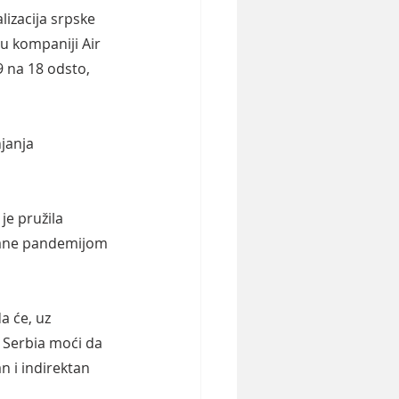
lizacija srpske 
u kompaniji Air 
 na 18 odsto, 
janja 
je pružila 
vane pandemijom 
a će, uz 
 Serbia moći da 
n i indirektan 