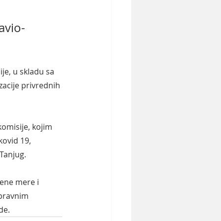
avio-
je, u skladu sa 
acije privrednih 
misije, kojim 
ovid 19, 
 Tanjug.
ene mere i 
pravnim 
de.