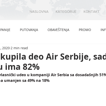
NASLOVNA
KATEGORIJE
KONTAKT
PANIJE
PUTOVANJA
OBAVEŠTENJA
PROMO
IN
, 2020
2 min read
kupila deo Air Serbije, sa
vu ima 82%
 vlasnički udeo u kompaniji Air Serbia sa dosadašnjih 51%
-a umanjen sa 49% na 18%