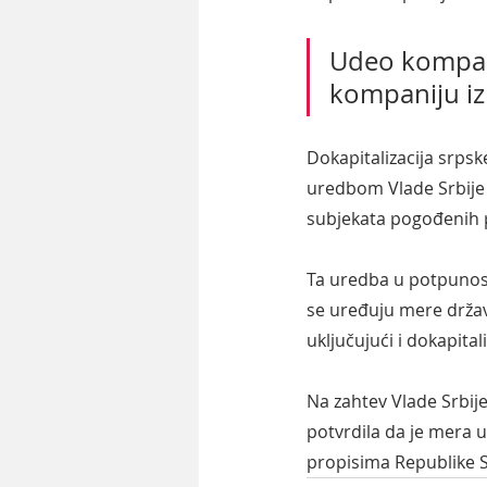
Udeo kompani
kompaniju iz
Dokapitalizacija srpsk
uredbom Vlade Srbije 
subjekata pogođenih
Ta uredba u potpunost
se uređuju mere držav
uključujući i dokapita
Na zahtev Vlade Srbij
potvrdila da je mera 
propisima Republike Sr