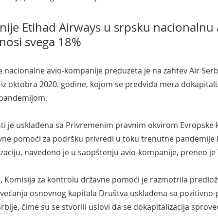
je Etihad Airways u srpsku nacionalnu 
nosi svega 18%
e nacionalne avio-kompanije preduzeta je na zahtev Air Serbi
iz oktobra 2020. godine, kojom se predviđa mera dokapitaliz
 pandemijom.
i je usklađena sa Privremenim pravnim okvirom Evropske ko
ne pomoći za podršku privredi u toku trenutne pandemije k
lizaciju, navedeno je u saopštenju avio-kompanije, preneo je
e, Komisija za kontrolu državne pomoći je razmotrila predlož
uvećanja osnovnog kapitala Društva usklađena sa pozitivno-
bije, čime su se stvorili uslovi da se dokapitalizacija sprove