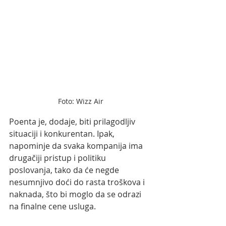
Foto: Wizz Air
Poenta je, dodaje, biti prilagodljiv 
situaciji i konkurentan. Ipak,  
napominje da svaka kompanija ima 
drugačiji pristup i politiku  
poslovanja, tako da će negde 
nesumnjivo doći do rasta troškova i  
naknada, što bi moglo da se odrazi 
na finalne cene usluga.