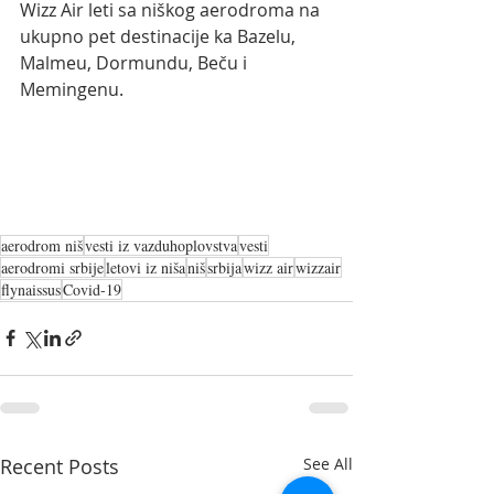
Wizz Air leti sa niškog aerodroma na 
ukupno pet destinacije ka Bazelu, 
Malmeu, Dormundu, Beču i 
Memingenu.
aerodrom niš
vesti iz vazduhoplovstva
vesti
aerodromi srbije
letovi iz niša
niš
srbija
wizz air
wizzair
flynaissus
Covid-19
Recent Posts
See All