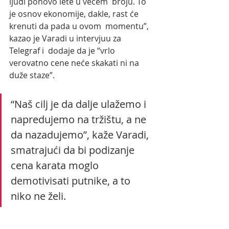
ljudi ponovo lete u većem  broju. To 
je osnov ekonomije, dakle, rast će 
krenuti da pada u ovom  momentu”, 
kazao je Varadi u intervjuu za 
Telegraf i  dodaje da je “vrlo 
verovatno cene neće skakati ni na 
duže staze”.
“Naš cilj je da dalje ulažemo i 
napredujemo na tržištu, a ne 
da nazadujemo”, kaže Varadi, 
smatrajući da bi podizanje 
cena karata moglo 
demotivisati putnike, a to 
niko ne želi.