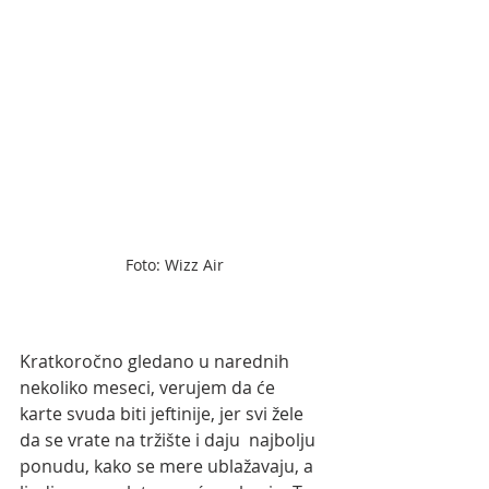
Foto: Wizz Air
Kratkoročno gledano u narednih 
nekoliko meseci, verujem da će  
karte svuda biti jeftinije, jer svi žele 
da se vrate na tržište i daju  najbolju 
ponudu, kako se mere ublažavaju, a 