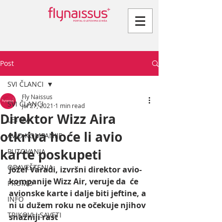
Post
SVI ČLANCI
Fly Naissus
SVI ČLANCI
Jul 27, 2021
1 min read
Direktor Wizz Aira
LETOVI
otkriva hoće li avio
AVIO KOMPANIJE
karte poskupeti
PUTOVANJA
OBAVEŠTENJA
Jožef Varadi, izvršni direktor avio-
kompanije Wizz Air, veruje da  će 
PROMO
avionske karte i dalje biti jeftine, a 
INFO
ni u dužem roku ne očekuje njihov 
TRIKOVI I SAVETI
snažniji rast