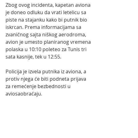
Zbog ovog incidenta, kapetan aviona 
je doneo odluku da vrati letelicu sa 
piste na stajanku kako bi putnik bio 
iskrcan. Prema informacijama sa 
zvaničnog sajta niškog aerodroma, 
avion je umesto planiranog vremena 
polaska u 10:10 poleteo za Tunis tri 
sata kasnije, tek u 12:55.
Policija je izvela putnika iz aviona, a 
protiv njega će biti podneta prijava 
za remećenje bezbednosti u 
aviosaobraćaju.