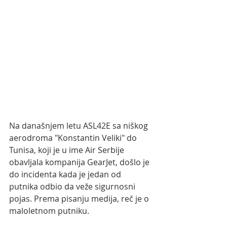
Na današnjem letu ASL42E sa niškog 
aerodroma "Konstantin Veliki" do 
Tunisa, koji je u ime Air Serbije 
obavljala kompanija GearJet, došlo je 
do incidenta kada je jedan od 
putnika odbio da veže sigurnosni 
pojas. Prema pisanju medija, reč je o 
maloletnom putniku.