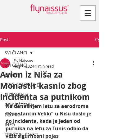
Post
SVI ČLANCI
Fly Naissus
SVI ČLANCI
Aug 4, 2024
1 min read
Avion iz Niša za
LETOVI
Monastir kasnio zbog
AVIO KOMPANIJE
incidenta sa putnikom
PUTOVANJA
OBAVEŠTENJA
Na današnjem letu sa aerodroma 
"Konstantin Veliki" u Nišu došlo je 
PROMO
do incidenta, kada je jedan od 
INFO
putnika na letu za Tunis odbio da 
TRIKOVI I SAVETI
veže sigurnosni pojas