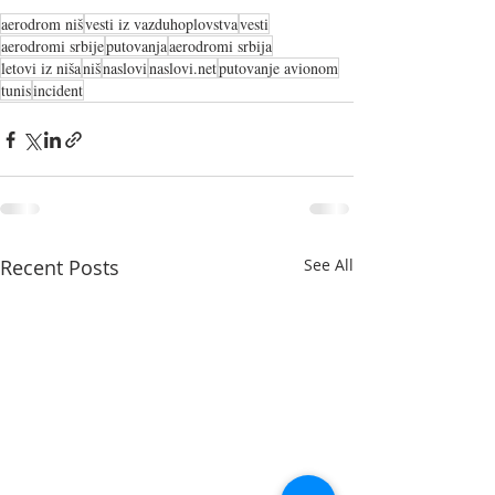
aerodrom niš
vesti iz vazduhoplovstva
vesti
aerodromi srbije
putovanja
aerodromi srbija
letovi iz niša
niš
naslovi
naslovi.net
putovanje avionom
tunis
incident
Recent Posts
See All