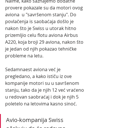
Naime, kako saznajemo dodatne 
provere pokazale su da motori ovog 
aviona  u "savršenom stanju". Do 
povlačenja is saobaćaja došlo je 
nakon što je Swiss u utorak hitno 
prizemljio celu flotu aviona Airbus 
A220, koja broji 29 aviona, nakon što 
je jedan od njih pokazao tehničke 
probleme na letu.
Sedamnaest aviona već je 
pregledano, a kako ističu iz ove 
kompanije motori su u savršenom 
stanju, tako da je njih 12 već vraćeno 
u redovan saobraćaj i dok je njih 5 
poletelo na letovima kasno sinoć. 
Avio-kompanija Swiss 