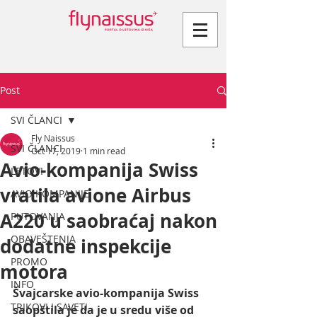
Post
SVI ČLANCI
Fly Naissus
SVI ČLANCI
Oct 17, 2019
1 min read
Avio-kompanija Swiss
LETOVI
vratila avione Airbus
AVIO KOMPANIJE
A220 u saobraćaj nakon
PUTOVANJA
OBAVEŠTENJA
dodatne inspekcije
PROMO
motora
INFO
Švajcarske avio-kompanija Swiss 
TRIKOVI I SAVETI
saopštila je da je u sredu više od 