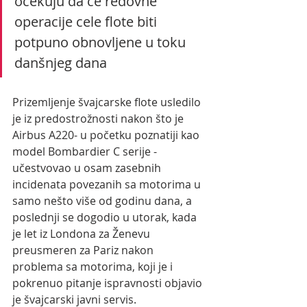
očekuju da će redovne 
operacije cele flote biti 
potpuno obnovljene u toku 
danšnjeg dana
Prizemljenje švajcarske flote usledilo 
je iz predostrožnosti nakon što je 
Airbus A220- u početku poznatiji kao 
model Bombardier C serije - 
učestvovao u osam zasebnih 
incidenata povezanih sa motorima u 
samo nešto više od godinu dana, a 
poslednji se dogodio u utorak, kada 
je let iz Londona za Ženevu 
preusmeren za Pariz nakon 
problema sa motorima, koji je i 
pokrenuo pitanje ispravnosti objavio 
je švajcarski javni servis.