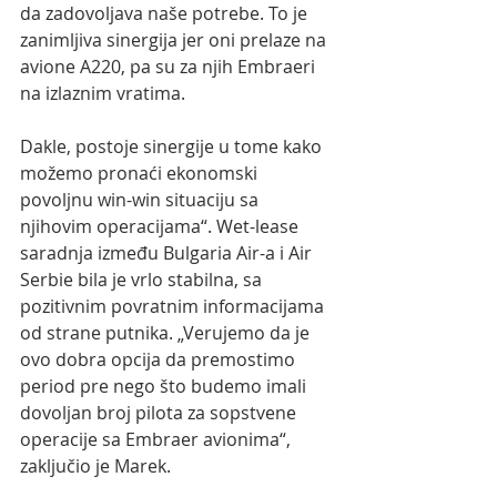
da zadovoljava naše potrebe. To je 
zanimljiva sinergija jer oni prelaze na 
avione A220, pa su za njih Embraeri 
na izlaznim vratima. 
Dakle, postoje sinergije u tome kako 
možemo pronaći ekonomski 
povoljnu win-win situaciju sa 
njihovim operacijama“. Wet-lease 
saradnja između Bulgaria Air-a i Air 
Serbie bila je vrlo stabilna, sa 
pozitivnim povratnim informacijama 
od strane putnika. „Verujemo da je 
ovo dobra opcija da premostimo 
period pre nego što budemo imali 
dovoljan broj pilota za sopstvene 
operacije sa Embraer avionima“, 
zaključio je Marek.