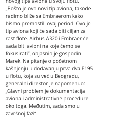
novog tipa aviona u svoju flotu. 
„Pošto je ovo novi tip aviona, takođe 
radimo bliže sa Embraerom kako 
bismo premostili ovaj period. Ovo je 
tip aviona koji će sada biti ciljan za 
rast flote. Airbus A320 i Embraer će 
sada biti avioni na koje ćemo se 
fokusirati“, objasnio je gospodin 
Marek. Na pitanje o početnom 
kašnjenju u dodavanju prva dva E195 
u flotu, koja su već u Beogradu, 
generalni direktor je napomenuo: 
„Glavni problem je dokumentacija 
aviona i administrativne procedure 
oko toga. Međutim, sada smo u 
završnoj fazi“.