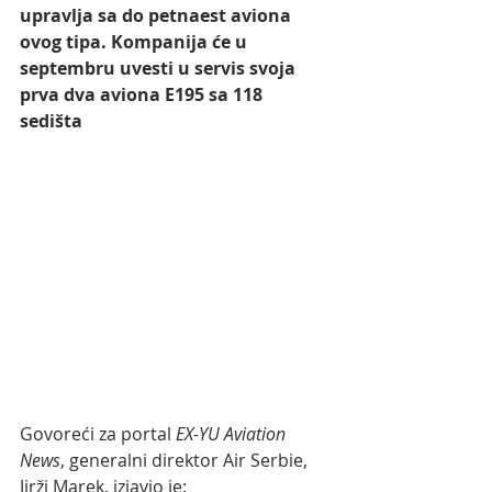
upravlja sa do petnaest aviona 
ovog tipa. Kompanija će u 
septembru uvesti u servis svoja 
prva dva aviona E195 sa 118 
sedišta  
Govoreći za portal 
EX-YU Aviation 
News
, generalni direktor Air Serbie, 
Jirži Marek, izjavio je: 