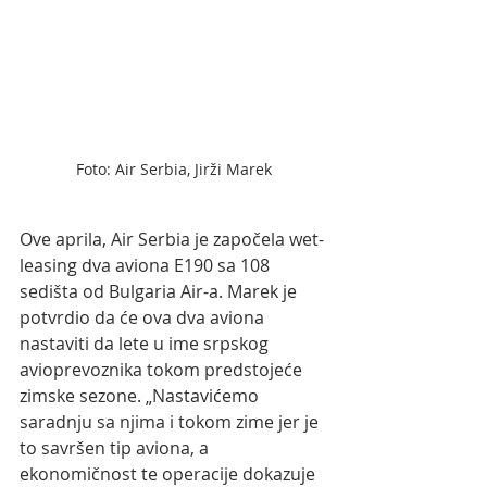
Foto: Air Serbia, Jirži Marek
Ove aprila, Air Serbia je započela wet-
leasing dva aviona E190 sa 108 
sedišta od Bulgaria Air-a. Marek je 
potvrdio da će ova dva aviona 
nastaviti da lete u ime srpskog 
avioprevoznika tokom predstojeće 
zimske sezone. „Nastavićemo 
saradnju sa njima i tokom zime jer je 
to savršen tip aviona, a 
ekonomičnost te operacije dokazuje 