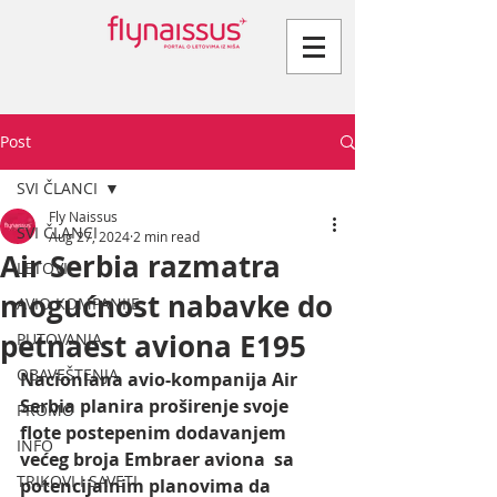
Post
SVI ČLANCI
Fly Naissus
SVI ČLANCI
Aug 27, 2024
2 min read
Air Serbia razmatra
LETOVI
mogućnost nabavke do
AVIO KOMPANIJE
petnaest aviona E195
PUTOVANJA
OBAVEŠTENJA
Nacionlana avio-kompanija Air 
Serbia planira proširenje svoje 
PROMO
flote postepenim dodavanjem 
INFO
većeg broja Embraer aviona  sa 
TRIKOVI I SAVETI
potencijalnim planovima da 