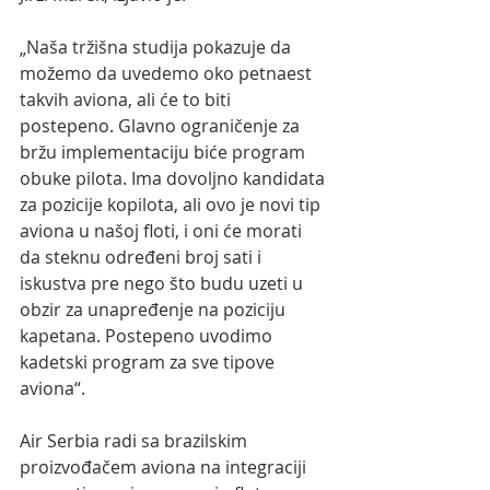
„Naša tržišna studija pokazuje da 
možemo da uvedemo oko petnaest 
takvih aviona, ali će to biti 
postepeno. Glavno ograničenje za 
bržu implementaciju biće program 
obuke pilota. Ima dovoljno kandidata 
za pozicije kopilota, ali ovo je novi tip 
aviona u našoj floti, i oni će morati 
da steknu određeni broj sati i 
iskustva pre nego što budu uzeti u 
obzir za unapređenje na poziciju 
kapetana. Postepeno uvodimo 
kadetski program za sve tipove 
aviona“.
Air Serbia radi sa brazilskim 
proizvođačem aviona na integraciji 