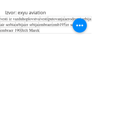
Izvor: exyu aviation
vesti iz vazduhoplovstva
vesti
putovanja
aerodromi srbija
air serbia
srbija
er srbija
embraer
emb195
er serbia
embraer 190
Jirži Marek
Recent Posts
See All