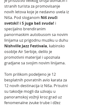
je prisustvo velikog broja domaćih i 
stranih turista za promovisanje 
novih letova koje je nedavno uvela iz 
Niša. Pod sloganom 
Niš zvuči 
svetski! i S juga baš svuda! 
i 
specijalno brendiranim 
panormaskim autobusom sa novim 
linijama uz prigodnu muziku u duhu 
Nishville Jazz Festivala
, kabinsko 
osoblje Air Serbije, delilo je 
promotivni materijal i upoznala 
gradjane sa svojim novim linijama. 
Tom prilikom podeljeno je 12 
besplatnih povratnih avio karata za 
12 novih destinacija iz Niša. Prisutni 
su takodje mogli da uzivaju u 
panoramskoj vožnji kroz grad uz 
fenomenalne zvuke trube i džez 