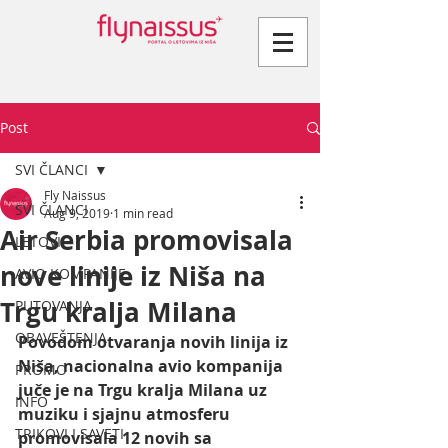
Post
SVI ČLANCI
Fly Naissus
SVI ČLANCI
Aug 9, 2019
1 min read
Air Serbia promovisala
LETOVI
nove linije iz Niša na
AVIO KOMPANIJE
Trgu kralja Milana
PUTOVANJA
OBAVEŠTENJA
Povodom otvaranja novih linija iz 
Niša, nacionalna avio kompanija 
PROMO
juče je na Trgu kralja Milana uz 
INFO
muziku i sjajnu atmosferu 
TRIKOVI I SAVETI
promovisala 12 novih sa 