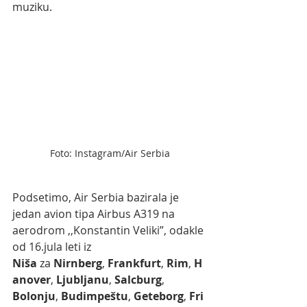
muziku.
Foto: Instagram/Air Serbia
Podsetimo, Air Serbia bazirala je 
jedan avion tipa Airbus A319 na 
aerodrom ,,Konstantin Veliki”, odakle 
od 16.jula leti iz 
Niša
 za 
Nirnberg
, 
Frankfurt
, 
Rim
, 
H
anover
, 
Ljubljanu
, 
Salcburg
, 
Bolonju
, 
Budimpeštu
, 
Geteborg
, 
Fri