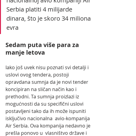
nacionalnoj avio kompaniji Air 
Serbia platiti 4 milijarde 
dinara, što je skoro 34 miliona 
evra  
Sedam puta više para za 
manje letova
Iako još uvek nisu poznati svi detalji i 
uslovi ovog tendera, postoji  
opravdana sumnja da je novi tender 
koncipiran na sličan način kao i  
prethodni. Ta sumnja proizlazi iz 
mogućnosti da su specifični uslovi  
postavljeni tako da ih može ispuniti 
isključivo nacionalna  avio-kompanija 
Air Serbia. Ova kompanija nedavno je 
prešla ponovo u  vlasništvo države i 