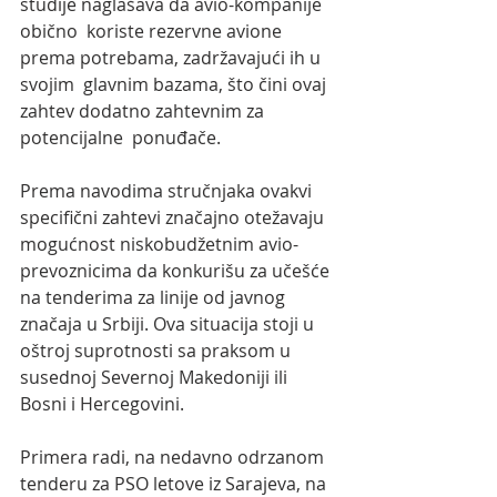
studije naglašava da avio-kompanije 
obično  koriste rezervne avione 
prema potrebama, zadržavajući ih u 
svojim  glavnim bazama, što čini ovaj 
zahtev dodatno zahtevnim za 
potencijalne  ponuđače.
Prema navodima stručnjaka ovakvi 
specifični zahtevi značajno otežavaju 
mogućnost niskobudžetnim avio-
prevoznicima da konkurišu za učešće 
na tenderima za linije od javnog 
značaja u Srbiji. Ova situacija stoji u 
oštroj suprotnosti sa praksom u 
susednoj Severnoj Makedoniji ili 
Bosni i Hercegovini.
Primera radi, na nedavno odrzanom 
tenderu za PSO letove iz Sarajeva, na 