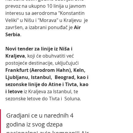
prevoz na ukupno 10 linija u javnom  
interesu sa aerodroma "Konstantin 
Veliki" u Nišu i "Morava" u Kraljevu  je 
završen, a izabrani ponuđač je 
Air 
Serbia
.  
Novi tender za linije iz Niša i 
Kraljeva
, koji će obuhvatiti već 
postojeće destinacije, uključujući 
Frankfurt (Aerodrom Hahn), Keln, 
Ljubljanu, Istanbul,  Beograd, kao i 
sezonske linije do Atine i Tivta, kao 
i letove
 iz Kraljeva za Istanbul, te 
sezonske letove do Tivta i  Soluna.
Gradjani ce u narednih 4 
godina iz svog dzepa 