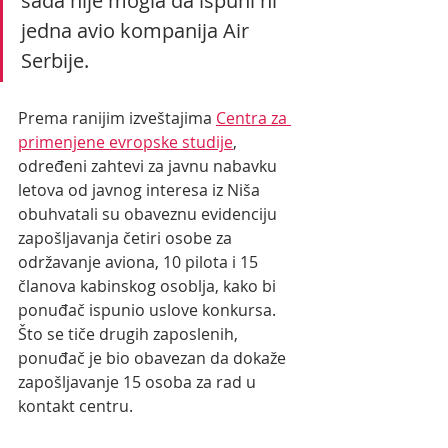
sada nije mogla da ispuni ni 
jedna avio kompanija Air 
Serbije.
Prema ranijim izveštajima 
Centra za 
primenjene evropske studije
, 
određeni zahtevi za javnu nabavku 
letova od javnog interesa iz Niša 
obuhvatali su obaveznu evidenciju 
zapošljavanja četiri osobe za 
održavanje aviona, 10 pilota i 15 
članova kabinskog osoblja, kako bi 
ponuđač ispunio uslove konkursa. 
Što se tiče drugih zaposlenih, 
ponuđač je bio obavezan da dokaže 
zapošljavanje 15 osoba za rad u 
kontakt centru.