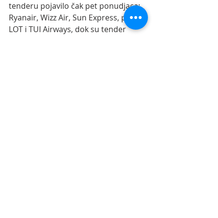
tenderu pojavilo čak pet ponudjaca: 
Ryanair, Wizz Air, Sun Express, poljski 
LOT i TUI Airways, dok su tender 
osvojile čak tri avio-kompanije - 
Ryanair, Wizz Air i SunExpress. Ova 
situacija je u oštroj kontrastu sa 
situacijom u Srbiji, gde se već 
godinama kao jedini ponudjač 
pojavljuje isključivo nacionalna avio-
kompanija Air Serbia.
Celu studiju CPES-a možete pročitati 
ovde.