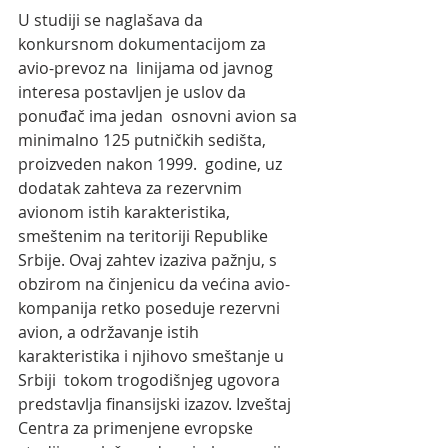
U studiji se naglašava da 
konkursnom dokumentacijom za 
avio-prevoz na  linijama od javnog 
interesa postavljen je uslov da 
ponuđač ima jedan  osnovni avion sa 
minimalno 125 putničkih sedišta, 
proizveden nakon 1999.  godine, uz 
dodatak zahteva za rezervnim 
avionom istih karakteristika,  
smeštenim na teritoriji Republike 
Srbije. Ovaj zahtev izaziva pažnju, s  
obzirom na činjenicu da većina avio-
kompanija retko poseduje rezervni  
avion, a održavanje istih 
karakteristika i njihovo smeštanje u 
Srbiji  tokom trogodišnjeg ugovora 
predstavlja finansijski izazov. Izveštaj  
Centra za primenjene evropske 