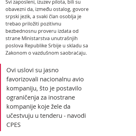
Svi zaposleni, izuzev pilota, bili su 
obavezni da, između ostalog, govore 
srpski jezik, a svaki član osoblja je 
trebao priložiti pozitivnu 
bezbednosnu proveru izdata od 
strane Ministarstva unutrašnjih 
poslova Republike Srbije u skladu sa 
Zakonom o vazdušnom saobraćaju.
Ovi uslovi su jasno 
favorizovali nacionalnu avio 
kompaniju, što je postavilo 
ograničenja za inostrane 
kompanije koje žele da 
učestvuju u tenderu - navodi 
CPES