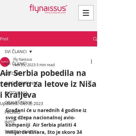
Post
SVI ČLANCI
Fly Naissus
SVI ČLANCI
Nov 29, 2023
3 min read
Air Serbia pobedila na
LETOVI
tenderu za letove iz Niša
AVIO KOMPANIJE
i Kraljeva
PUTOVANJA
OBAVEŠTENJA
Updated:
Dec 5, 2023
Građani će u narednih 4 godine iz 
PROMO
svog džepa nacionalnoj avio-
INFO
kompaniji  Air Serbia platiti 4 
TRIKOVI I SAVETI
milijarde dinara, što je skoro 34 