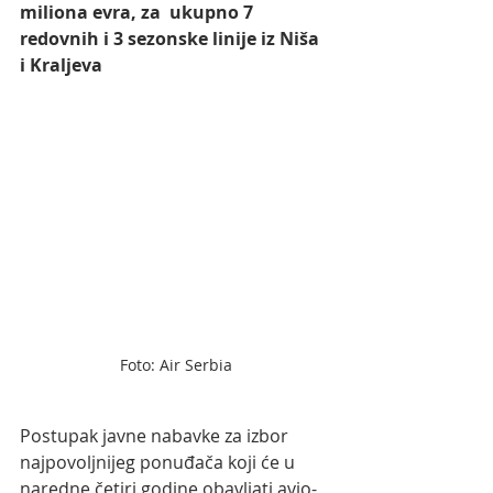
miliona evra, za  ukupno 7 
redovnih i 3 sezonske linije iz Niša 
i Kraljeva
Foto: Air Serbia
Postupak javne nabavke za izbor 
najpovoljnijeg ponuđača koji će u  
naredne četiri godine obavljati avio-