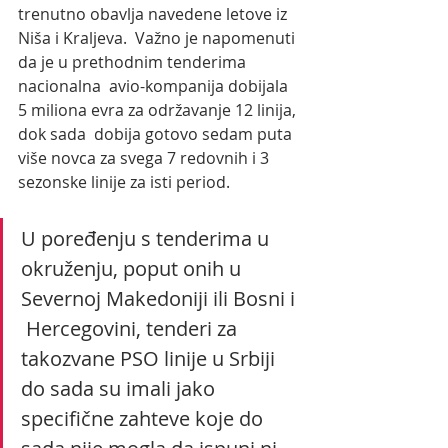
trenutno obavlja navedene letove iz 
Niša i Kraljeva.  Važno je napomenuti 
da je u prethodnim tenderima 
nacionalna  avio-kompanija dobijala 
5 miliona evra za održavanje 12 linija, 
dok sada  dobija gotovo sedam puta 
više novca za svega 7 redovnih i 3 
sezonske linije za isti period.
U poređenju s tenderima u 
okruženju, poput onih u 
Severnoj Makedoniji ili Bosni i 
 Hercegovini, tenderi za 
takozvane PSO linije u Srbiji 
do sada su imali jako 
specifične zahteve koje do 