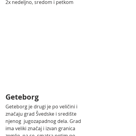
2x nedeljno, sredom i petkom
Geteborg
Geteborg je drugi je po veličini i 
značaju grad Švedske i središte 
njenog  jugozapadnog dela. Grad 
ima veliki značaj i izvan granica 
zemlje, pa se  smatra petim po 