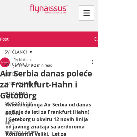
Post
SVI ČLANCI
Fly Naissus
SVI ČLANCI
Jul 17, 2019
2 min read
Air Serbia danas poleće
LETOVI
za Frankfurt-Hahn i
AVIO KOMPANIJE
Getoborg
PUTOVANJA
OBAVEŠTENJA
Aviokompanija Air Serbia od danas 
počinje da leti za Frankfurt (Hahn) 
PROMO
i Geteborg u okviru 12 novih linija 
INFO
od javnog značaja sa aerdoroma 
TRIKOVI I SAVETI
Konstantin Veliki.  Let za 