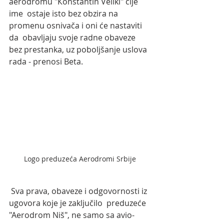
aerodromu "Кonstantin Veliki" čije 
ime  ostaje isto bez obzira na 
promenu osnivača i oni će nastaviti 
da  obavljaju svoje radne obaveze 
bez prestanka, uz poboljšanje uslova 
rada - prenosi Beta.
Logo preduzeća Aerodromi Srbije
 Sva prava, obaveze i odgovornosti iz 
ugovora koje je zaključilo  preduzeće 
"Aerodrom Niš", ne samo sa avio-