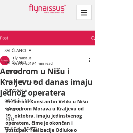
Post
SVI ČLANCI
Fly Naissus
SVI ČLANCI
Oct 19, 2019
1 min read
Aerodrom u Nišu i
LETOVI
Kraljevu od danas imaju
AVIO KOMPANIJE
jednog operatera
PUTOVANJA
OBAVEŠTENJA
Aerodrom Кonstantin Veliki u Nišu 
i Aerodrom Morava u Кraljevu od 
PROMO
19.  oktobra, imaju jedinstvenog 
INFO
operatera, čime je okončan i 
TRIKOVI I SAVETI
postupak  realizacije Odluke o 