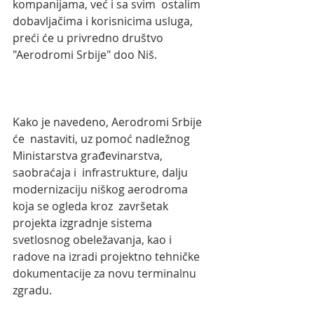
kompanijama, već i sa svim  ostalim 
dobavljačima i korisnicima usluga, 
preći će u privredno društvo  
"Aerodromi Srbije" doo Niš.
Kako je navedeno, Aerodromi Srbije 
će  nastaviti, uz pomoć nadležnog 
Ministarstva građevinarstva, 
saobraćaja i  infrastrukture, dalju 
modernizaciju niškog aerodroma 
koja se ogleda kroz  završetak 
projekta izgradnje sistema 
svetlosnog obeležavanja, kao i  
radove na izradi projektno tehničke 
dokumentacije za novu terminalnu  
zgradu.