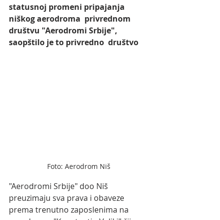
statusnoj promeni pripajanja 
niškog aerodroma  privrednom 
društvu "Aerodromi Srbije", 
saopštilo je to privredno  društvo
Foto: Aerodrom Niš
"Aerodromi Srbije" doo Niš 
preuzimaju sva prava i obaveze  
prema trenutno zaposlenima na 