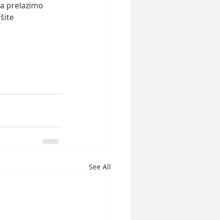
da prelazimo 
šite 
See All