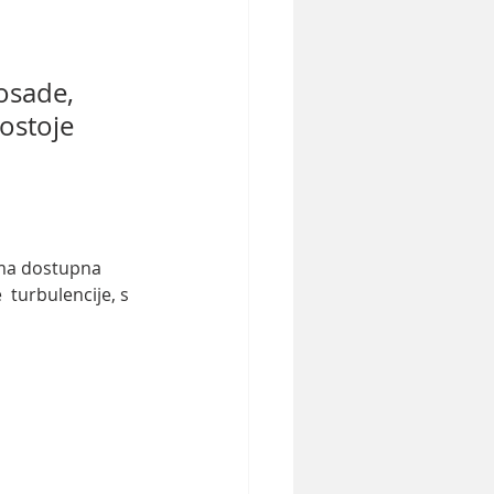
osade, 
postoje
ima dostupna 
 turbulencije, s 