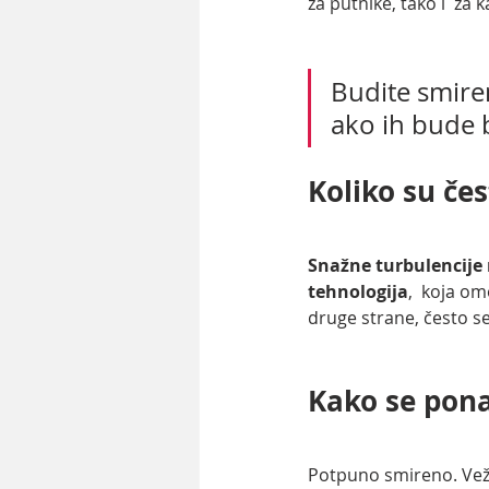
za putnike, tako i  za 
Budite smiren
ako ih bude b
Koliko su čes
Snažne turbulencije 
tehnologija
,  koja o
druge strane, često se
Kako se pona
Potpuno smireno. Vežit