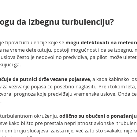
 mogu da izbegnu turbulenciju?
 tipovi turbulencije koje se 
mogu detektovati na meteor
se na vreme detekutuju, postoji mogućnost i da se izbegnu, 
slova često je nedovoljno predvidiva, pa pilot  može uletet
ujući ga. 
čuje da putnici drže vezane pojaseve
, a kada kabinsko  o
 za vezivanje pojasa će posebno naglasiti.  Pre i tokom leta, p
izvora  prognoza koje predviđaju vremenske uslove. Onda će 
a
.
u turbulentnom okruženju,
 odlično su obučeni o ponašanj
 sve kako bi što pre prestala neprijatnost avionske  trubulenc
nom broju slučajeva  zaista nije, već zato što svakako nije 