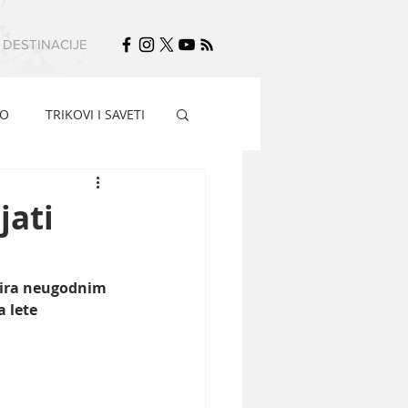
DESTINACIJE
FO
TRIKOVI I SAVETI
jati
tira neugodnim 
 lete