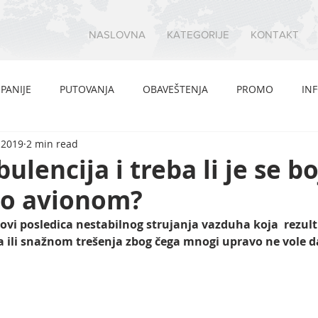
NASLOVNA
KATEGORIJE
KONTAKT
PANIJE
PUTOVANJA
OBAVEŠTENJA
PROMO
IN
, 2019
2 min read
bulencija i treba li je se bo
mo avionom?
novi posledica nestabilnog strujanja vazduha koja  rezul
ili snažnom trešenja zbog čega mnogi upravo ne vole da