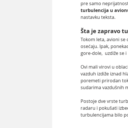
pre samo neprijatnost.
turbulencija u avion
nastavku teksta.
Šta je zapravo t
Tokom leta, avioni se 
osećaju. Ipak, ponekad
gore-dole,  uzdiže se i
Ovi mali virovi u obla
vazduh izdiže iznad hl
poremeti prirodan tok 
sudarima vazdušnih ma
Postoje dve vrste tur
radaru i pokušati izbeć
turbulencijama bilo po