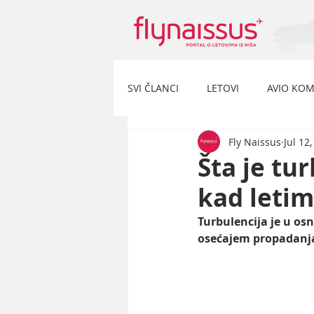
SVI ČLANCI
LETOVI
AVIO KOM
Fly Naissus
Jul 12
Šta je tur
kad leti
Turbulencija je u os
osećajem propadanja 