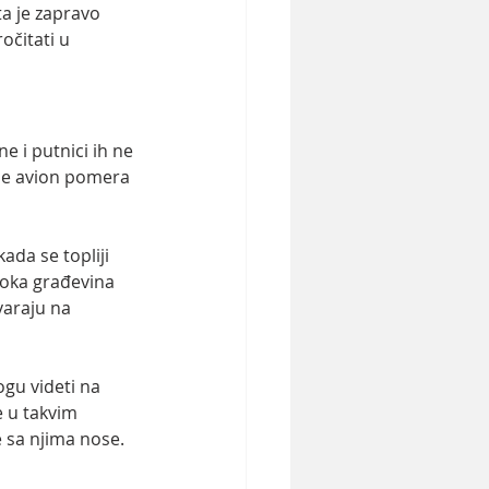
ta je zapravo 
očitati u 
e i putnici ih ne 
 se avion pomera 
kada se topliji 
isoka građevina 
tvaraju na 
gu videti na 
e u takvim  
e sa njima nose.