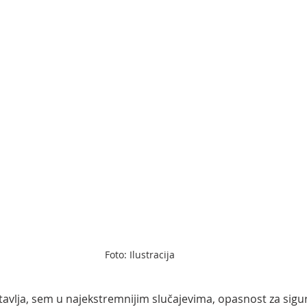
Foto: Ilustracija
avlja, sem u najekstremnijim slučajevima, opasnost za sigurn