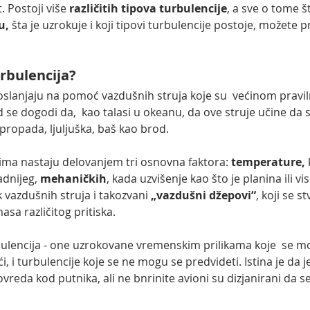
 Postoji više 
različitih tipova turbulencije
, a sve o tome š
u,
 šta je uzrokuje i koji tipovi turbulencije postoje, možete pr
urbulencija?
oslanjaju na pomoć vazdušnih struja koje su  većinom praviln
 se dogodi da,  kao talasi u okeanu, da ove struje učine da
 propada, ljuljuška, baš kao brod. 
cima nastaju delovanjem tri osnovna faktora: 
temperature,
 
adnijeg, 
mehaničkih
, kada uzvišenje kao što je planina ili v
vazdušnih struja i takozvani 
„vazdušni džepovi“
, koji se s
sa različitog pritiska.
bulencija - one uzrokovane vremenskim prilikama koje  se mo
i, i turbulencije koje se ne mogu se predvideti. Istina je da j
vreda kod putnika, ali ne bnrinite avioni su dizjanirani da s