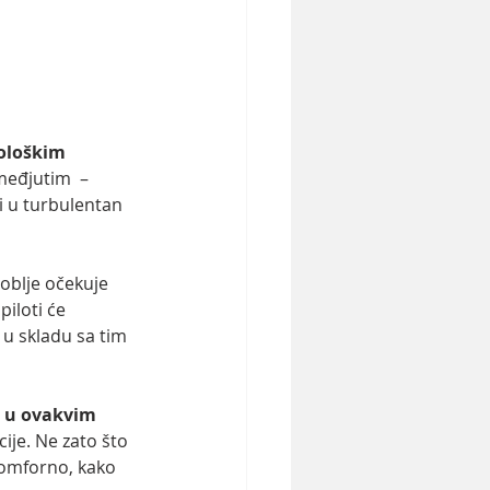
ološkim 
međjutim  – 
i u turbulentan 
soblje očekuje 
iloti će 
u skladu sa tim  
u u ovakvim 
ije. Ne zato što 
komforno, kako 