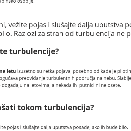
kabinsko osoblje. 
i, vežite pojas i slušajte dalja uputstva p
ilo. Razlozi za strah od turbulencija ne 
te turbulencije?
na letu 
izuzetno su retka pojava, posebno od kada je pilot
mogućava predviđanje turbulentnih područja na nebu. Slabije 
 događaju na letovima, a nekada ih  putnici ni ne osete. 
šati tokom turbulencija?
e pojas i slušajte dalja uputstva posade, ako ih bude bilo. 