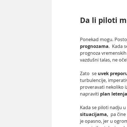
Da li piloti
Ponekad mogu. Postoje
prognozama
.  Kada 
prognoza vremenskih u
vazdušni talas, ne oček
Zato  se 
uvek preporu
turbulencije, imperativ
proveravati nekoliko 
napraviti 
plan letenj
Kada se piloti nadju 
situacijama,
  pa čine
je opasno, jer u ogrom