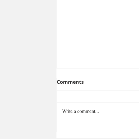
Comments
Write a comment...
Šok: Ryanair povukao sve
letove iz prodaje – da li je