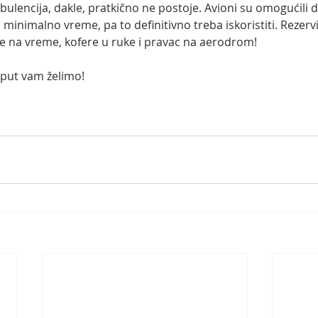
rbulencija, dakle, pratkično ne postoje. Avioni su omogućili 
minimalno vreme, pa to definitivno treba iskoristiti. Rezervi
te na vreme, kofere u ruke i pravac na aerodrom! 
 put vam želimo!