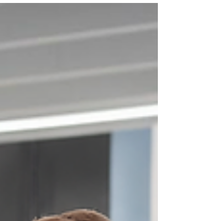
avio-kompanija Ryanair je objasnila da je novi
sistem ulaska i izlaska iz Evropske unije (EES)
na snazi na svim spoljnim granicama
Šengenskog prostora od aprila, zbog čega bi
pasoška kontrola za pojedine putnike sada
mogla trajati duže. U zvaničnom saopštenju
kompanije, Ryanair je naveo