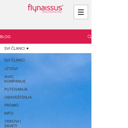
BLOG
SVI ČLANCI
SVI ČLANCI
LETOVI
AVIO
KOMPANIJE
PUTOVANJA
OBAVEŠTENJA
PROMO
INFO
TRIKOVI I
SAVETI