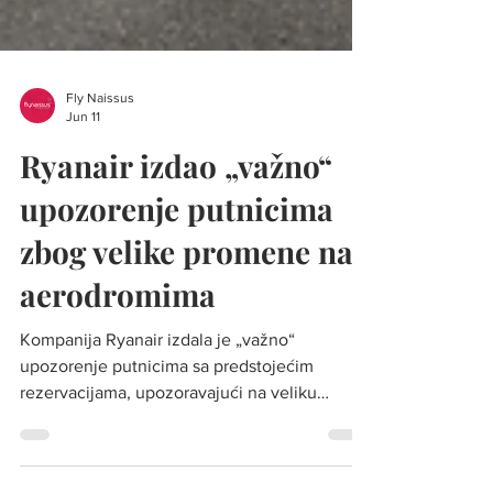
Fly Naissus
Jun 11
Ryanair izdao „važno“
upozorenje putnicima
zbog velike promene na
aerodromima
Kompanija Ryanair izdala je „važno“
upozorenje putnicima sa predstojećim
rezervacijama, upozoravajući na veliku
promenu na evropskim granicama. Foto:
Ryanair U mejlovima poslatim korisnicima,