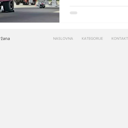
ka Bazelu, kompanija će saobr
Ilustracija: Fly Naissus Nisko
privremeno će izmeniti svoj
prolećnog perioda zbog radov
Bazelu. Tokom trajanja radov
držana
NASLOVNA
KATEGORIJE
KONTAKT
iz Bazela obavljati saobraća