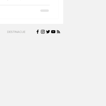
aćati na relaciji Niš–Štutgart
tarifna avio-kompanija Wizz Air
u mrežu letova tokom
a na pisti aerodroma u
a, kompanija će umesto letova
DESTINACIJE