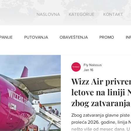
NASLOVNA
KATEGORIJE
KONTAKT
PANIJE
PUTOVANJA
OBAVEŠTENJA
PROMO
IN
Fly Naissus
Jan 16
Wizz Air privr
letove na liniji
zbog zatvaranj
Bazelu
Zbog zatvaranja glavne pist
proleća 2026. godine, linija 
nešto više od mesec dana. U