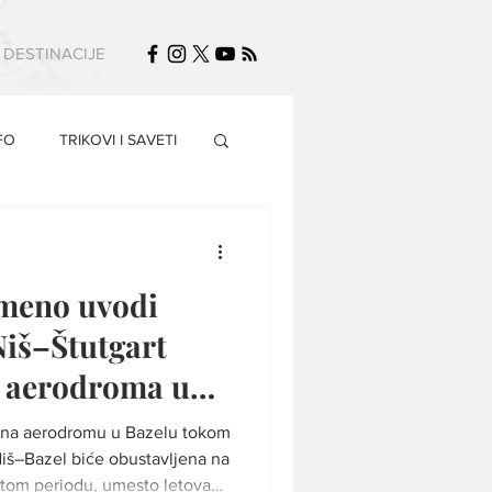
DESTINACIJE
FO
TRIKOVI I SAVETI
emeno uvodi
 Niš–Štutgart
a aerodroma u
e na aerodromu u Bazelu tokom
Niš–Bazel biće obustavljena na
 tom periodu, umesto letova