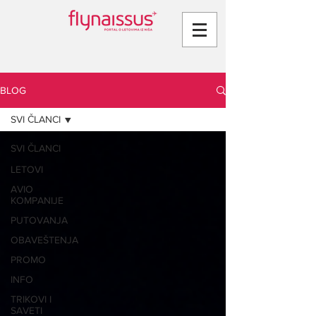
BLOG
SVI ČLANCI
SVI ČLANCI
LETOVI
AVIO
KOMPANIJE
PUTOVANJA
OBAVEŠTENJA
PROMO
INFO
TRIKOVI I
SAVETI